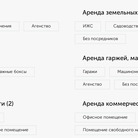
Аренда земельных 
чения
Агенство
ИЖС
Садоводст
Без посредников
Аренда гаржей, м
ражные боксы
Гаражи
Машиноме
Агенство
Без по
 (2)
Аренда коммерчес
Офисное помещение
ое помещение
Помещение свободного н