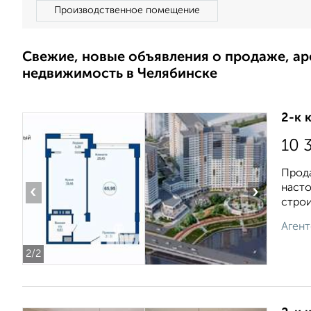
Производственное помещение
Свежие, новые объявления о продаже, а
недвижимость в Челябинске
2-к 
10 
Прода
насто
‹
›
строи
Агент
2
/2