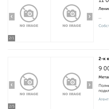
11 
Лени
‹
›
...
Собст
2
/1
2-к 
9 0
Мета
‹
›
Полны
подкл
Агент
2
/5