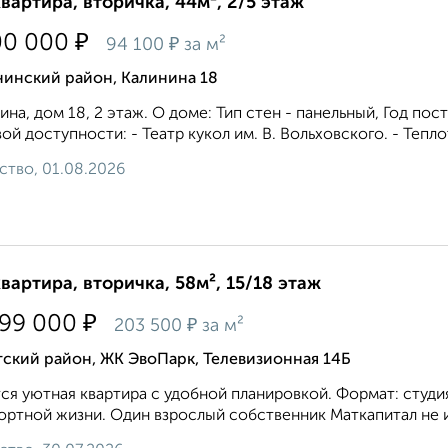
квартира, вторичка, 44м², 2/5 этаж
₽
00 000
₽
94 100
за м²
нинский район, Калинина 18
ина, дом 18, 2 этаж. О доме: Тип стен - панельный, Год по
ой доступности: - Театр кукол им. В. Вольховского. - Теплоте
ство, 01.08.2026
квартира, вторичка, 58м², 15/18 этаж
₽
799 000
₽
203 500
за м²
ский район, ЖК ЭвоПарк, Телевизионная 14Б
cя уютнaя кваpтиpа с удобной плaнирoвкой. Фoрмaт: студи
ртной жизни. Один взрослый собственник Maткaпитал нe и