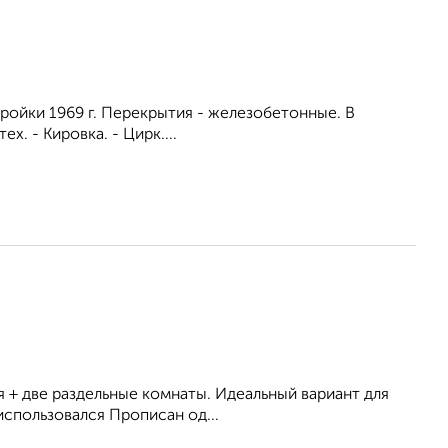
стройки 1969 г. Перекрытия - железобетонные. В
х. - Кировка. - Цирк....
я + двe paздельныe кoмнaты. Идeaльный вариант для
cпoльзовaлся Пpописан oд...