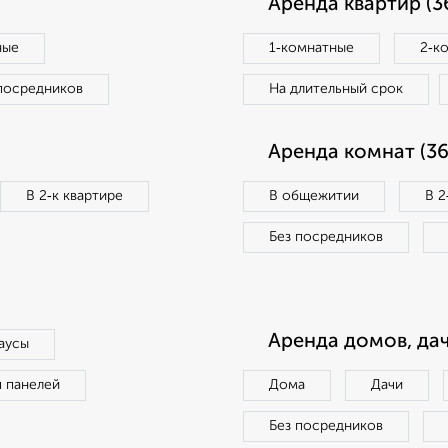
Аренда квартир (3
ные
1‑комнатные
2‑к
посредников
На длительный срок
Аренда комнат (36
В 2‑к квартире
В общежитии
В 2
Без посредников
Аренда домов, дач
аусы
п панелей
Дома
Дачи
Без посредников