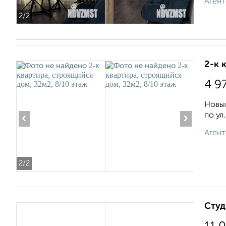
Агент
2
/2
2-к 
4 9
Новый
по ул.
‹
›
Агент
2
/2
Студ