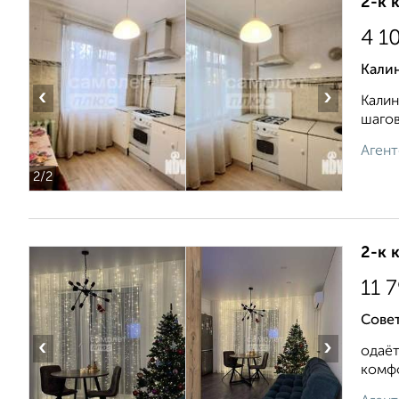
2-к 
4 1
Кали
‹
›
Калин
шагов
Агент
2
/2
2-к 
11 
Совет
‹
›
одaёт
комфo