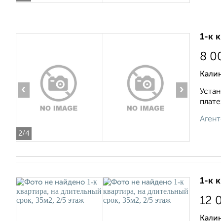
1-к 
8 0
Калин
‹
›
Устан
плате
Агент
2
/4
1-к 
12 
Кали