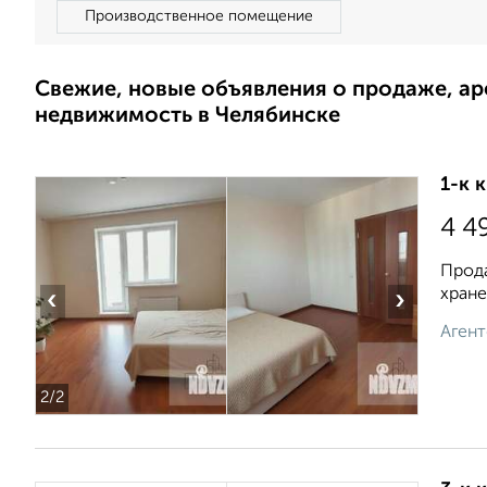
Производственное помещение
Свежие, новые объявления о продаже, а
недвижимость в Челябинске
1-к 
4 4
Прода
хране
‹
›
Агент
2
/2