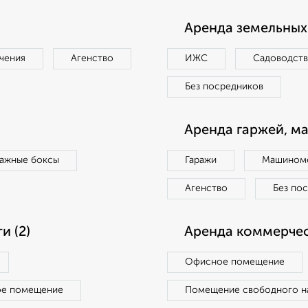
Аренда земельных 
чения
Агенство
ИЖС
Садоводст
Без посредников
Аренда гаржей, м
ражные боксы
Гаражи
Машиноме
Агенство
Без по
 (2)
Аренда коммерчес
Офисное помещение
ое помещение
Помещение свободного н