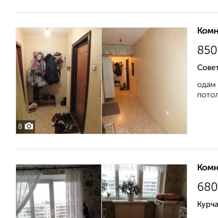
Комн
850
Сове
одам 
потол
8
Комн
680
Курч