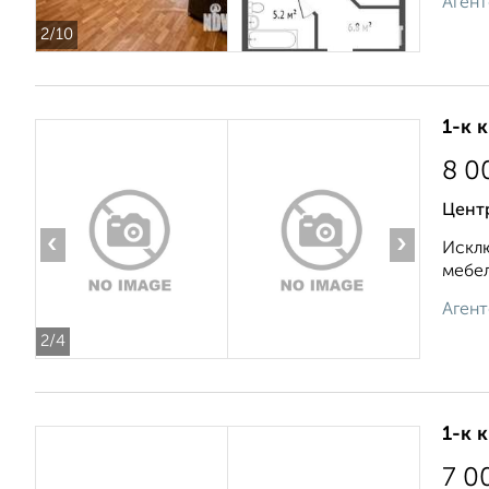
Агент
2
/10
1-к 
8 0
Цент
‹
›
Исклю
мебел
Агент
2
/4
1-к 
7 0