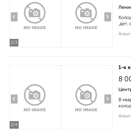
Ленин
‹
›
Холод
,дет.
Агент
2
/3
1-к 
8 0
Цент
‹
›
В ква
холод
Агент
2
/4