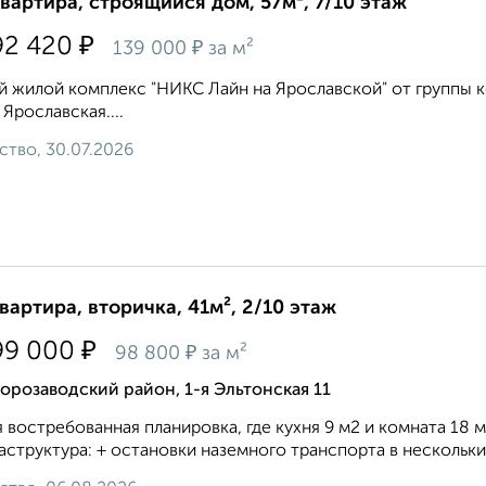
квартира, строящийся дом, 57м², 7/10 этаж
₽
92 420
₽
139 000
за м²
 жилой комплекс "НИКС Лайн на Ярославской" от группы к
 Ярославская....
ство, 30.07.2026
квартира, вторичка, 41м², 2/10 этаж
₽
99 000
₽
98 800
за м²
орозаводский район, 1-я Эльтонская 11
 востребованная планировка, где кухня 9 м2 и комната 18
структура: + остановки наземного транспорта в нескольких