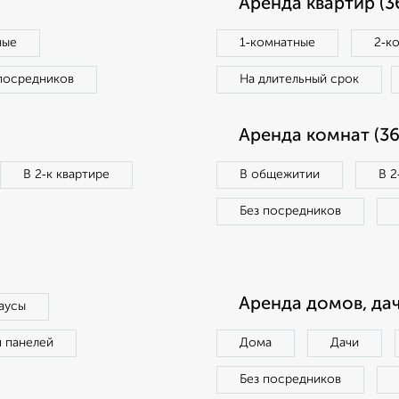
Аренда квартир (3
ные
1‑комнатные
2‑к
посредников
На длительный срок
Аренда комнат (36
В 2‑к квартире
В общежитии
В 2
Без посредников
Аренда домов, дач
аусы
п панелей
Дома
Дачи
Без посредников