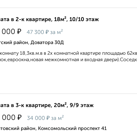
ата в 2-к квартире, 18м², 10/10 этаж
₽
 000
₽
47 300
за м²
тский район, Доватора 30Д
комнату 18,3кв.м.в в 2х комнатной квартире площадью 62к
ок,евроокна,новая межкомнотная и входная двери).Соседк
ата в 3-к квартире, 20м², 9/9 этаж
₽
 000
₽
34 000
за м²
атовский район, Комсомольский проспект 41