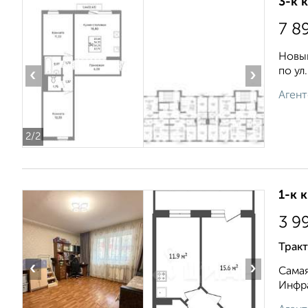
3-к 
7 8
Новый
по ул.
‹
›
Агент
2
/2
1-к 
3 9
Тракт
‹
›
Самая
Инфра