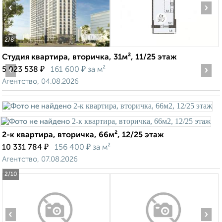
‹
›
2
/8
Студия квартира, вторичка, 31м², 11/25 этаж
‹
₽
₽
›
5 023 538
161 600
за м²
Агентство, 04.08.2026
2-к квартира, вторичка, 66м², 12/25 этаж
₽
₽
10 331 784
156 400
за м²
Агентство, 07.08.2026
2
/10
‹
›