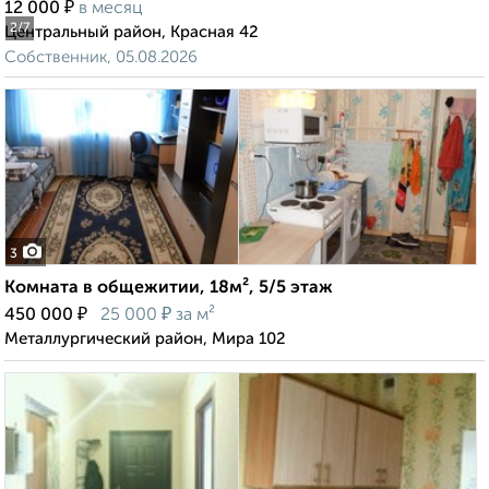
₽
12 000
в месяц
2
/7
Центральный район, Красная 42
Собственник, 05.08.2026
3
Комната в общежитии, 18м², 5/5 этаж
₽
₽
450 000
25 000
за м²
Металлургический район, Мира 102