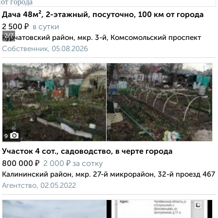
Дача 48м², 2-этажный, посуточно, 100 км от города
₽
2 500
в сутки
2
/7
Курчатовский район, мкр. 3-й, Комсомольский проспект
Собственник, 05.08.2026
9
Участок 4 сот., садоводство, в черте города
₽
₽
800 000
2 000
за сотку
Калининский район, мкр. 27-й микрорайон, 32-й проезд 467
Агентство, 02.05.2022