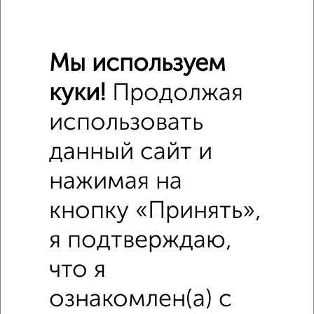
Мы используем
куки!
Продолжая
использовать
данный сайт и
нажимая на
кнопку «Принять»,
Похожие предложения рядом
Дома недалеко от проспект Ленина
я подтверждаю,
что я
ознакомлен(а) с