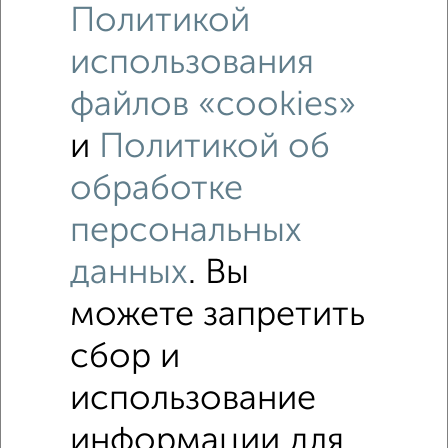
Политикой
использования
файлов «cookies»
и
Политикой об
обработке
персональных
данных
. Вы
Рядом, с меньшей ценой
можете запретить
Недалеко от проспект Ленина с ценой ниже
сбор и
использование
Дома
Поиск по схожим параметрам:
информации для