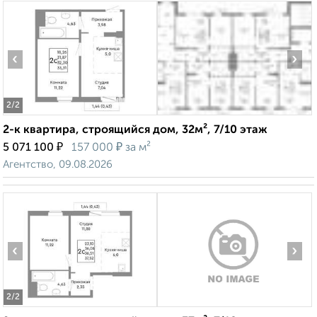
‹
›
2
/2
2-к квартира, строящийся дом, 32м², 7/10 этаж
₽
₽
5 071 100
157 000
за м²
Агентство, 09.08.2026
‹
›
2
/2