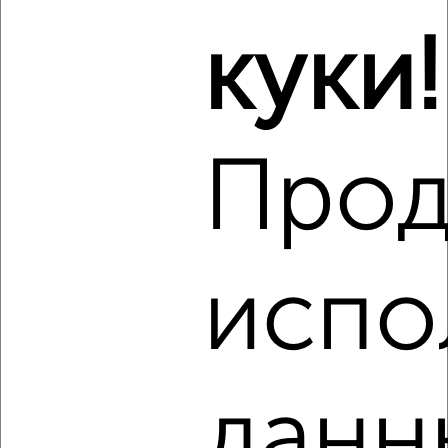
₽
9 000
в месяц
Советский район, Сулимова 92Б
куки!
Агентство, 08.08.2026
Прод
‹
›
2
/4
1-к квартира, на длительный срок, 38м², 2/10 этаж
испо
₽
8 000
в месяц
Советский район, Загородная 12
Агентство, 08.08.2026
данн