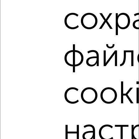
сохр
2
/4
2-к квартира, на длительный срок, 51м², 2/10 этаж
₽
8 500
в месяц
Калининский район, мкр. 25-й микрорайон, Чичерина 33
файл
Агентство, 08.08.2026
‹
›
cooki
2
/3
1-к квартира, на длительный срок, 39м², 3/12 этаж
наст
₽
12 500
в месяц
Советский район, Разина 6А
Собственник, 08.08.2026