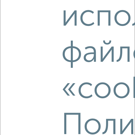
испо
‹
›
2
/4
файл
1-к квартира, на длительный срок, 38м², 3/9 этаж
₽
10 500
в месяц
Центральный район, Энгельса 39
Агентство, 08.08.2026
«coo
‹
›
Поли
2
/4
1-к квартира, на длительный срок, 38м², 4/9 этаж