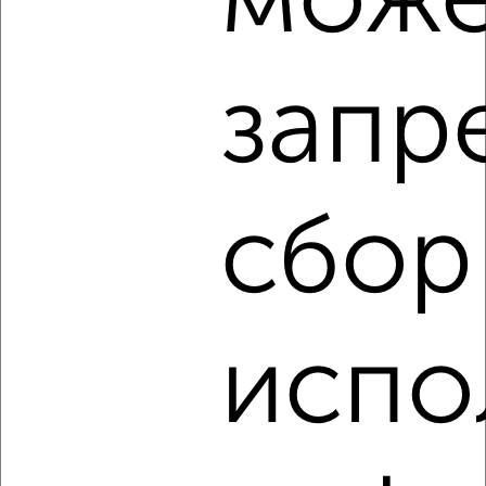
може
‹
›
запр
2
/4
1-к квартира, на длительный срок, 36м², 3/5 этаж
₽
9 000
в месяц
Советский район, Орджоникидзе 34
Агентство, 08.08.2026
сбор
‹
›
испо
2
/4
1-к квартира, на длительный срок, 38м², 6/12 этаж
₽
14 500
в месяц