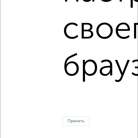
свое
‹
›
2
/8
брау
1-к квартира, на длительный срок, 40м², 8/9 этаж
₽
10 000
в месяц
Тракторозаводский район, мкр. 21-й микрорайон,
Кудрявцева 81А
Агентство, 08.08.2026
↑ НАВЕРХ К МЕНЮ
Принять
Контакты
Политика конфиденциальности