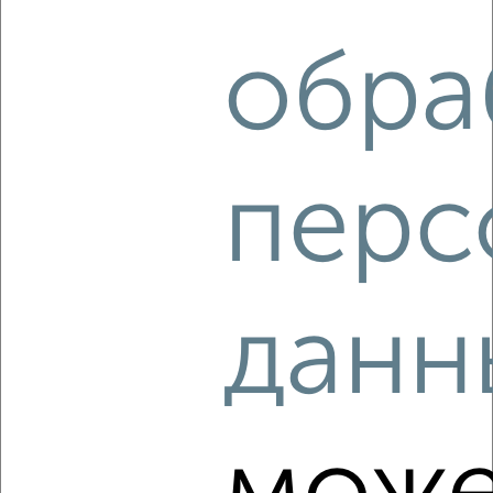
₽
11 500
в месяц
Центральный район, Володарского 10
обра
Агентство, 08.08.2026
перс
‹
›
2
/1
2-к квартира, на длительный срок, 43м², 4/10 этаж
данн
₽
13 000
в месяц
Курчатовский район, мкр. Парковый, Александра Шмакова
15
Собственник, 08.08.2026