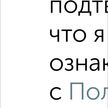
подт
1-к квартира, на длительный срок, 35м², 3/5 этаж
₽
14 000
в месяц
Ленинский район, Вагнера 86Б
Агентство, 08.08.2026
что я
‹
›
озна
2
/6
2-к квартира, на длительный срок, 48м², 3/5 этаж
₽
12 000
в месяц
с
По
Советский район, Ширшова 11А
Агентство, 08.08.2026