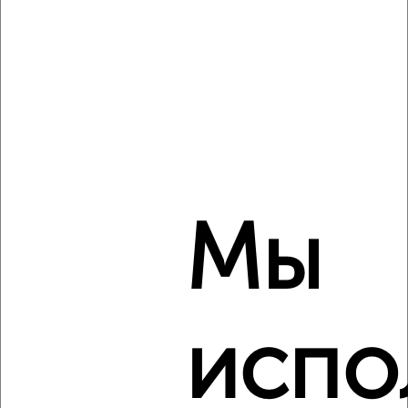
‹
›
2
/6
1-к квартира, на длительный срок, 36м², 4/5 этаж
₽
8 000
в месяц
Металлургический район, шоссе Металлургов 47В
Агентство, 08.08.2026
Мы
‹
›
испо
2
/4
1-к квартира, на длительный срок, 32м², 5/10 этаж