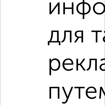
инф
Тракторозаводский район, Грибоедова 40Б
Собственник, 08.08.2026
для 
‹
›
2
/7
рекл
1-к квартира, на длительный срок, 40м², 8/10 этаж
₽
9 000
в месяц
Советский район, ЖК Вместе, Дмитрия Неаполитанова 28
Агентство, 08.08.2026
путе
‹
›