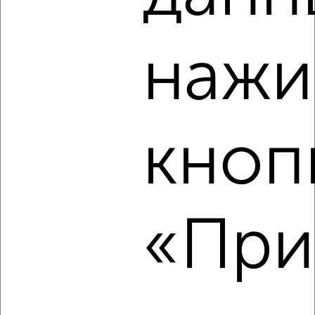
‹
›
нажи
2
/5
2-к квартира, на длительный срок, 55м², 3/10 этаж
₽
13 000
в месяц
Советский район, Курчатова 8Б
Агентство, 08.08.2026
кноп
Виртуальные 3D-туры по интересным
местам
«При
‹
›
2
/6