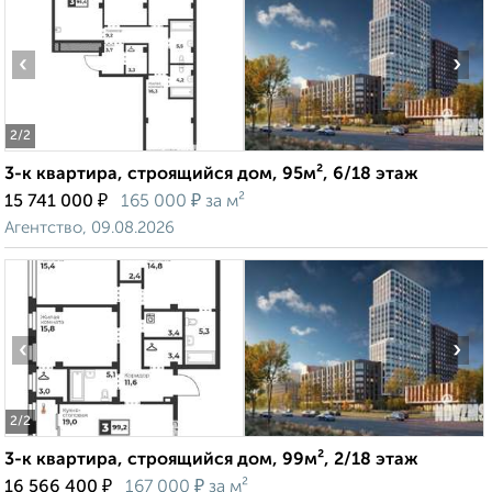
‹
›
2
/2
3-к квартира, строящийся дом, 95м², 6/18 этаж
₽
₽
15 741 000
165 000
за м²
Агентство, 09.08.2026
‹
›
2
/2
3-к квартира, строящийся дом, 99м², 2/18 этаж
₽
₽
16 566 400
167 000
за м²