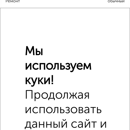
Ремонт
обычный
Местоположение
в черте города
Холодильник
есть
Мебель
есть
Бытовая техника
есть
Можно с детьми
да
Мы
Можно с животными
да
используем
Расположение, инфраструктура рядом
куки!
Школы
Продукты
Аптеки
Продолжая
Дет. сады
Банкоматы
Торг. центры
использовать
Поликлиники
Фитнес
Кафе
данный сайт и