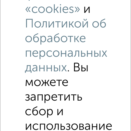
«cookies»
и
Политикой об
обработке
персональных
данных
. Вы
можете
запретить
Рядом, с меньшей ценой
сбор и
Недалеко от Мебельная с ценой ниже
использование