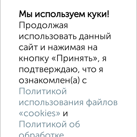
Мы используем куки!
Продолжая
2
использовать данный
Складское помещение, 340 м²
сайт и нажимая на
₽
40 000
в месяц
Братьев Гожевых 15
кнопку «Принять», я
Собственник, 19.04.2021
подтверждаю, что я
ознакомлен(а) с
Политикой
использования файлов
«cookies»
и
Политикой об
обработке