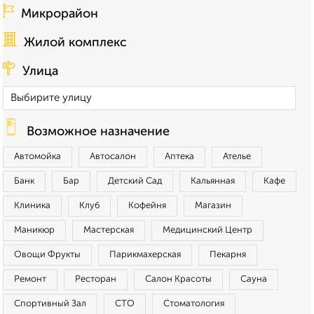
Микрорайон
Жилой комплекс
Улица
Возможное назначение
Автомойка
Автосалон
Аптека
Ателье
Банк
Бар
Детский Сад
Кальянная
Кафе
Клиника
Клуб
Кофейня
Магазин
Маникюр
Мастерская
Медицинский Центр
Овощи Фрукты
Парикмахерская
Пекарня
Ремонт
Ресторан
Салон Красоты
Сауна
Спортивный Зал
СТО
Стоматология