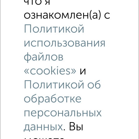
что я
ознакомлен(а) с
Политикой
использования
файлов
Рядом, с меньшей ценой
Недалеко от Ворошилова 15 с ценой ниже
«cookies»
и
Политикой об
обработке
персональных
5
данных
. Вы
Комната в 4-к квартире, 10м², 5/5 этаж