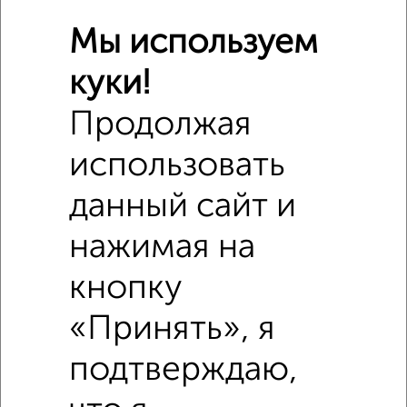
₽
490 000
Мы используем
Средняя цена район
куки!
Это предложение
Средняя цена по городу
Продолжая
использовать
Похожие предложения рядом
Комнаты в 4-к квартире недалеко от Ворошилова 15
данный сайт и
нажимая на
кнопку
«Принять», я
подтверждаю,