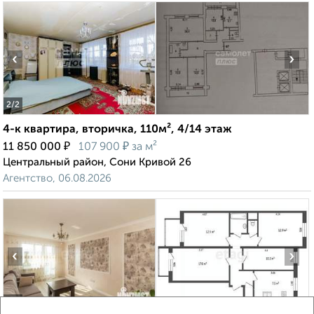
‹
›
2
/2
4-к квартира, вторичка, 110м², 4/14 этаж
₽
₽
11 850 000
107 900
за м²
Центральный район, Сони Кривой 26
Агентство, 06.08.2026
‹
›
2
/2