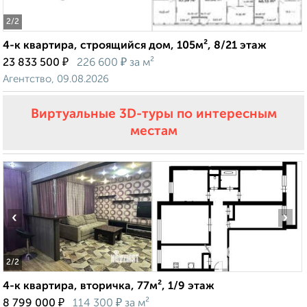
2
/2
4-к квартира, строящийся дом, 105м², 8/21 этаж
₽
₽
23 833 500
226 600
за м²
Агентство, 09.08.2026
Виртуальные 3D-туры по интересным
местам
‹
›
2
/2
4-к квартира, вторичка, 77м², 1/9 этаж
₽
₽
8 799 000
114 300
за м²