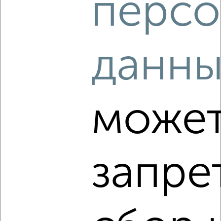
персо
2
/2
4-к квартира, вторичка, 128м², 17/23 этаж
данны
₽
₽
23 000 000
179 900
за м²
Центральный район, мкр. 20-й, ЖК Ньютон, Комсомольский
проспект 147
Агентство, 03.08.2026
може
‹
›
запре
2
/10
4-к квартира, вторичка, 82м², 8/10 этаж
₽
₽
8 380 000
102 600
за м²
Калининский район, мкр. 26-й, ЖК Северо-Запад, 40-летия
Победы 28А