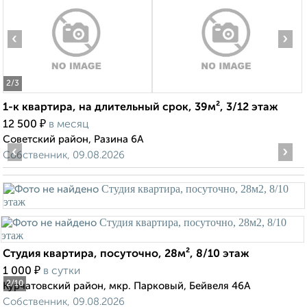
‹
›
2
/3
1-к квартира, на длительный срок, 39м², 3/12 этаж
₽
12 500
в месяц
Советский район, Разина 6А
‹
›
Собственник, 09.08.2026
Студия квартира, посуточно, 28м², 8/10 этаж
₽
1 000
в сутки
2
/10
Курчатовский район, мкр. Парковый, Бейвеля 46А
Собственник, 09.08.2026