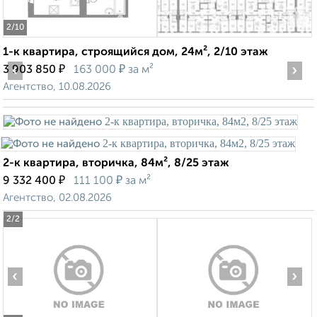
2
/10
1-к квартира, строящийся дом, 24м², 2/10 этаж
‹
₽
₽
›
3 903 850
163 000
за м²
Агентство, 10.08.2026
2-к квартира, вторичка, 84м², 8/25 этаж
₽
₽
9 332 400
111 100
за м²
Агентство, 02.08.2026
2
/2
‹
›