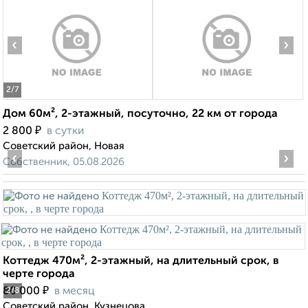
‹
›
2
/7
Дом 60м², 2-этажный, посуточно, 22 км от города
₽
2 800
в сутки
Советский район, Новая
‹
›
Собственник, 05.08.2026
Коттедж 470м², 2-этажный, на длительный срок, в
черте города
₽
80 000
в месяц
2
/8
Советский район, Кузнецова