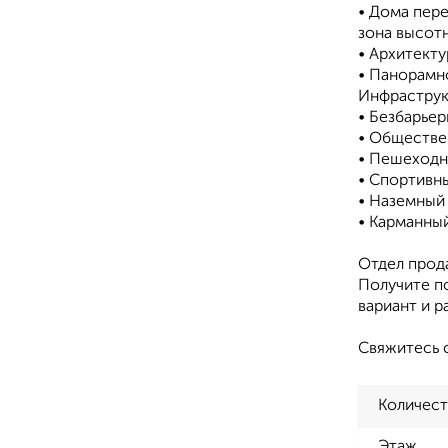
• Дома пере
зона высот
• Архитект
• Панорамн
Инфраструк
• Безбарьер
• Обществе
• Пешеходн
• Спортивн
• Наземный
• Карманный
Отдел прод
Получите п
вариант и 
Свяжитесь с
Количест
Этаж