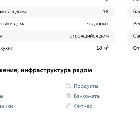
ажей в доме
18
Ба
ройки дома
нет данных
Ре
я
строящийся дом
Са
кухни
18 м²
От
жение, инфраструктура рядом
Продукты
ды
Банкоматы
иники
Фитнес