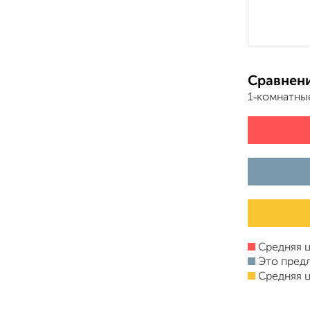
Сравнени
1‑комнатны
Средняя ц
Это пред
Средняя ц