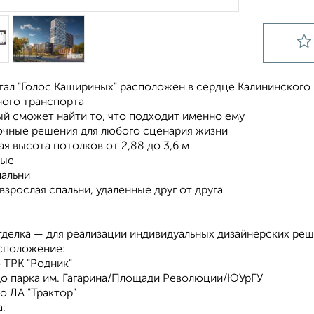
тал "Голос Кашириных" расположен в сердце Калининского 
ого транспорта
ый сможет найти то, что подходит именно ему
очные решения для любого сценария жизни
ая высота потолков от 2,88 до 3,6 м
ные
пальни
 взрослая спальни, удаленные друг от друга
тделка — для реализации индивидуальных дизайнерских ре
сположение:
о ТРК "Родник"
 до парка им. Гагарина/Площади Революции/ЮУрГУ
до ЛА "Трактор"
: