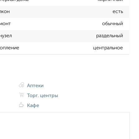
лкон
есть
монт
обычный
нузел
раздельный
опление
центральное
Аптеки
Торг. центры
Кафе