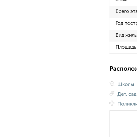
Всего эт
Год пост
Вид жиль
Площадь 
Располо
Школы
Дет. са
Поликл