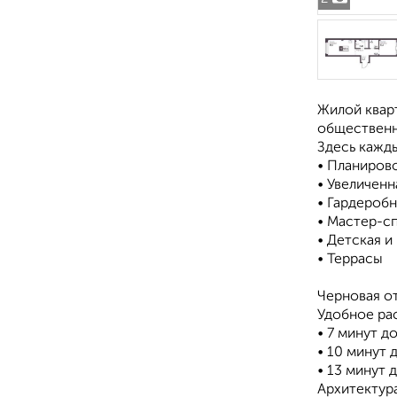
Жилой квар
общественн
Здесь кажд
• Планиров
• Увеличенн
• Гардероб
• Мастер-с
• Детская и
• Террасы
Черновая о
Удобное ра
• 7 минут д
• 10 минут
• 13 минут 
Архитектура