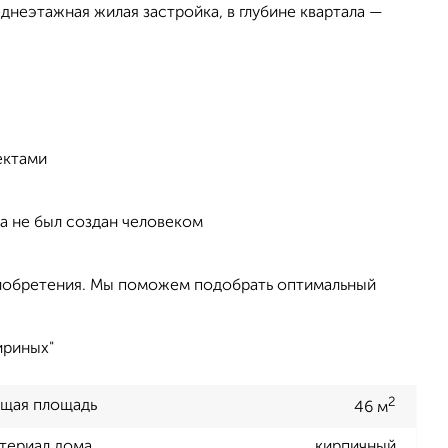
днеэтажная жилая застройка, в глубине квартала —
ектами
 а не был создан человеком
риобретения. Мы поможем подобрать оптимальный
ириных"
2
щая площадь
46 м
териал дома
кирпичный