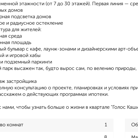
менной этажности (от 7 до 30 этажей). Первая линия — сре
ных домов
урная подсветка домов
ое и радиусное остекление
тура для жителей:
ная среда
нная площадь
ый бульвар с кафе, лаунж-зонами и дизайнерскими арт-объ
ый и игровой хабы
 и подземный паркинги
 парк высажен так, будто вырос сам, по велению природы,
аж застройщика
олную консультацию о проекте, планировках и условиях п
расскажем о действующих программах ипотеки.
 нами, чтобы узнать больше о жизни в квартале "Голос Каш
во комнат
1
Об
8
Ма