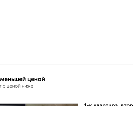
 меньшей ценой
т с ценой ниже
1-к квартира, втор
₽
6 991 250
17
Калининский район, 