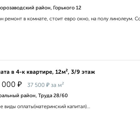
орозаводский район, Горького 12
н ремонт в комнате, стоит евро окно, на полу линолеум. Со
ата в 4-к квартире, 12м², 3/9 этаж
₽
 000
₽
37 500
за м²
ральный район, Труда 28/60
 виды оплаты(материнский капитал)...