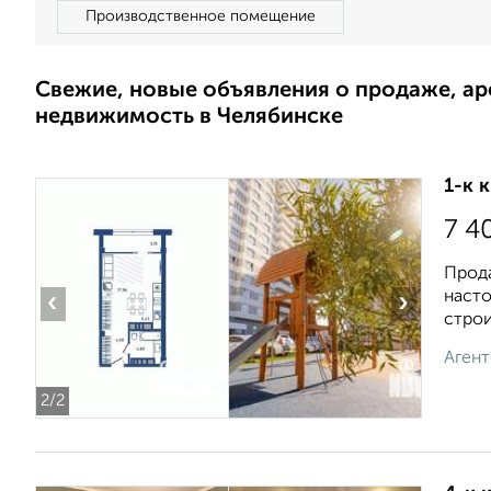
Производственное помещение
Свежие, новые объявления о продаже, а
недвижимость в Челябинске
1-к 
7 4
Прода
насто
‹
›
строи
Агент
2
/2