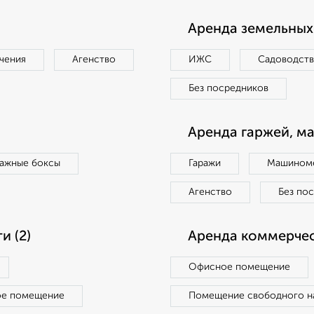
Аренда земельных 
чения
Агенство
ИЖС
Садоводст
Без посредников
Аренда гаржей, м
ражные боксы
Гаражи
Машиноме
Агенство
Без по
 (2)
Аренда коммерчес
Офисное помещение
ое помещение
Помещение свободного н