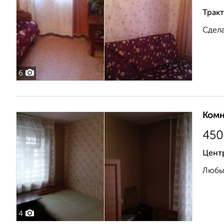
Тракт
Сдела
6
Комн
450
Цент
Любые
4