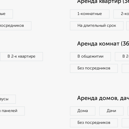
Аренда квартир (3
ные
1‑комнатные
2‑к
посредников
На длительный срок
Аренда комнат (36
В 2‑к квартире
В общежитии
В 2
Без посредников
Аренда домов, дач
аусы
п панелей
Дома
Дачи
Без посредников