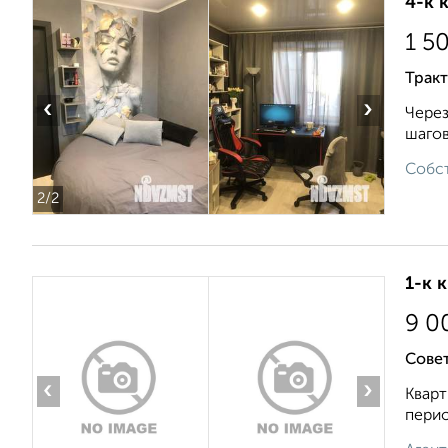
4-к 
1 5
Тракт
‹
›
Через
шагов
Собст
2
/2
1-к 
9 0
Сове
‹
›
Кварт
перио