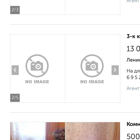
Агент
2
/3
3-к 
13 
Лени
‹
›
На дл
6 9 5 
Агент
2
/5
Комн
500