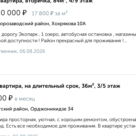
квартира, вторичка, 84м², 4/9 этаж
₽
00 000
₽
17 800
за м²
орозаводский район, Хохрякова 10А
 дорогу Экопарк , 1 озеро, автобусная остановка , магазины
ой доступности ! Район прекрасный для проживания !...
венник, 06.08.2026
квартира, на длительный срок, 36м², 3/5 этаж
₽
00
в месяц
тский район, Орджоникидзе 34
ира просторная, уютная, с хорошим ремонтом, обустроена
д. Есть все необходимое для проживания. В квартире устан