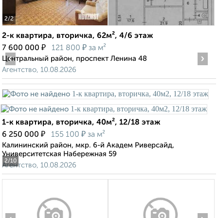
2
/2
2-к квартира, вторичка, 62м², 4/6 этаж
₽
₽
7 600 000
121 800
за м²
‹
›
Центральный район, проспект Ленина 48
Агентство, 10.08.2026
1-к квартира, вторичка, 40м², 12/18 этаж
₽
₽
6 250 000
155 100
за м²
Калининский район, мкр. 6-й Академ Риверсайд,
Университетская Набережная 59
2
/10
Агентство, 10.08.2026