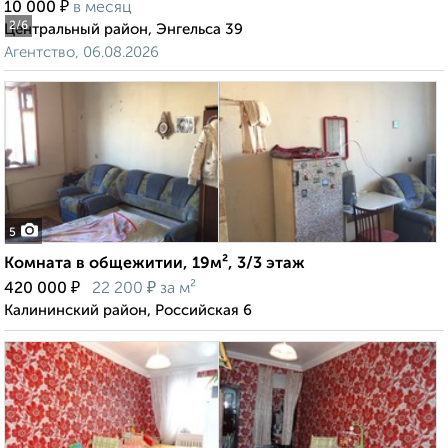
₽
10 000
в месяц
2
/6
Центральный район, Энгельса 39
Агентство, 06.08.2026
5
Комната в общежитии, 19м², 3/3 этаж
₽
₽
420 000
22 200
за м²
Калининский район, Российская 6