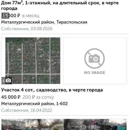
Дом 77м², 1-этажный, на длительный срок, в черте
города
₽
35 000
в месяц
2
/5
Металлургический район, Тираспольская
Собственник, 03.08.2026
1
Участок 4 сот., садоводство, в черте города
₽
₽
45 000
200
за сотку
Металлургический район, 1-602
Собственник, 16.04.2022