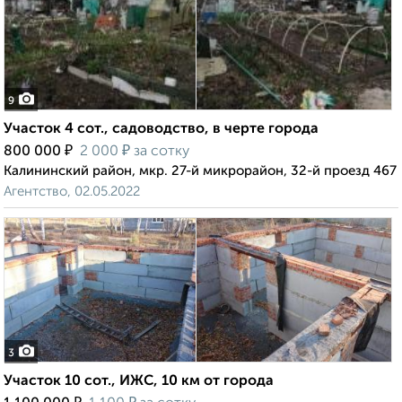
9
Участок 4 сот., садоводство, в черте города
₽
₽
800 000
2 000
за сотку
Калининский район, мкр. 27-й микрорайон, 32-й проезд 467
Агентство, 02.05.2022
3
Участок 10 сот., ИЖС, 10 км от города