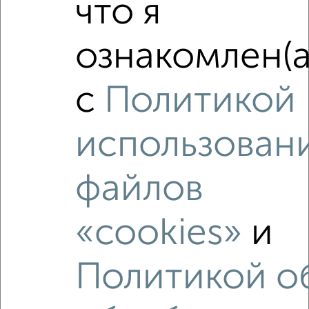
что я
ознакомлен(а
с
Политикой
использован
файлов
«cookies»
и
Рядом, с меньшей ценой
Недалеко от 60-летия Октября 38 с ценой ниже
Политикой о