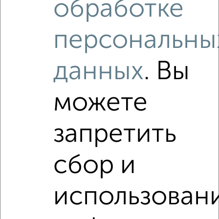
обработке
‹
›
персональны
2
/10
данных
. Вы
1-к квартира, вторичка, 31м², 2/3 этаж
₽
₽
2 200 000
72 200
за м²
Металлургический район, Вахтангова 5
можете
Агентство, 06.08.2026
запретить
‹
›
сбор и
2
/10
использован
1-к квартира, вторичка, 32м², 4/5 этаж
₽
₽
2 700 000
83 900
за м²