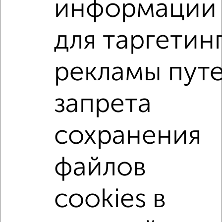
информации
Металлургический район, Липецкая 23
Агентство, 05.08.2026
для таргетин
1-к квартиры
рекламы пут
Поиск по схожим параметрам:
Металлургический район
на улице 60-летия Октября
запрета
не первый этаж
не последний этаж
в малоэтажном доме
с балконом
сохранения
с центральным отоплением
Вторичное жилье
в панельном доме
с раздельным санузлом
файлов
Цена до 3 000 000 руб.
площадью до 40 м²
cookies в
С мебелью
Рядом с парком
С бытовой техникой
В экологически чистом районе