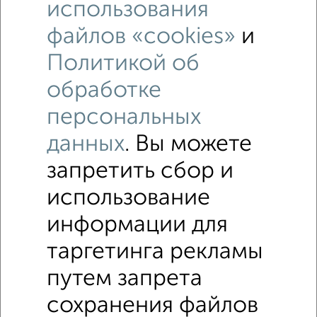
использования
файлов «cookies»
и
Рядом, с меньшей ценой
Политикой об
Недалеко от 1-602 с ценой ниже
обработке
персональных
Земельные участки СНТ
Поиск по схожим параметрам:
данных
. Вы можете
запретить сбор и
Металлургический район
без посредников
использование
Цена до 100 000 руб.
Цена до 200 000 руб.
Цена до 300 000 руб.
Цена до 400 000 руб.
информации для
Цена до 500 000 руб.
В черте города
таргетинга рекламы
путем запрета
↑ НАВЕРХ К МЕНЮ
сохранения файлов