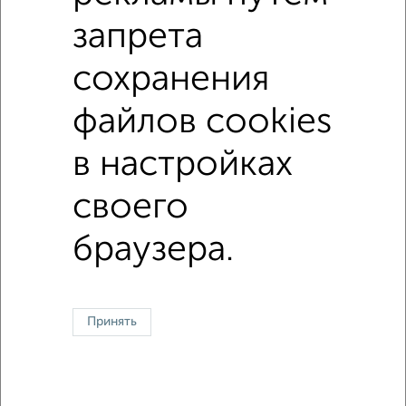
Ленинский район, 2-й Фестивальный переулок
запрета
Агентство, 05.08.2026
сохранения
файлов cookies
1 / 1
↑ НАВЕРХ К МЕНЮ
в настройках
На сутки
На длительный срок
Без посредников
С баней
своего
браузера.
Контакты
Политика конфиденциальности
Пользовательское соглашение
Челябинск, проспект Победы 202
© 2015–2026
Сайт-доска объявлений недвижимости
О проекте
Реклама на портале
Новости
Статьи
Блог
Риэлторы
Агентства
Принять
Застройщики
Ипотечный калькулятор
Консультации по недвижимости
Разместить объявление
Скачать приложение
Соцсети (vk.com | t.me | dzen.ru)