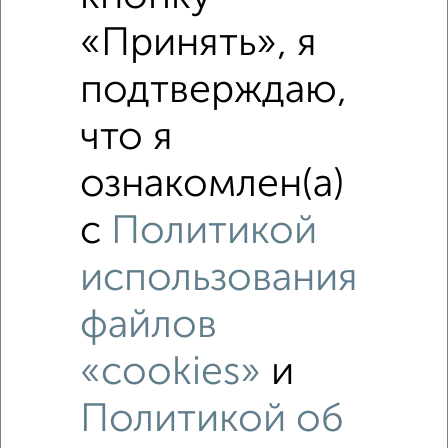
Калининский район, Аргаяшская
«Принять», я
Агентство, 09.08.2026
подтверждаю,
что я
‹
›
ознакомлен(а)
2
/8
с
Политикой
Дом 70м², 2-этажный, посуточно, 44 км от города
использования
₽
6 000
в сутки
Село Шеломенцево,Етеульский район
файлов
Собственник, 08.08.2026
«cookies»
и
Политикой об
‹
›