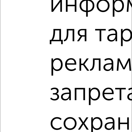
инфор
для та
3
Комната в общежитии, на длительный срок, 17м², 2/9
этаж
реклам
₽
6 500
в месяц
Металлургический район, ЖК Бакал, 50-летия ВЛКСМ 8
Агентство, 26.12.2021
запрет
сохран
2
Комната в общежитии, на длительный срок, 10м², 3/5