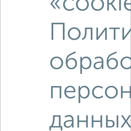
«cooki
Полити
обрабо
8
Комната в общежитии, посуточно, 15м², 2/4 этаж
₽
1 000
в сутки
Собственник, 26.12.2021
персон
данны