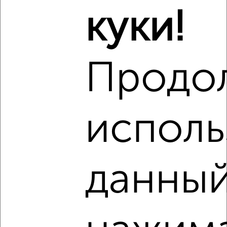
этаж
куки!
₽
10 000
в месяц
Центральный район, Воровского 26А
Собственник, 26.12.2021
Продо
исполь
2
Комната в общежитии, посуточно, 25м², 1/4 этаж
₽
300
в сутки
данный
Советский район, Тимирязева 27
Агентство, 26.12.2021