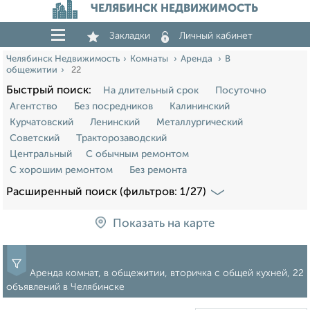
ЧЕЛЯБИНСК НЕДВИЖИМОСТЬ
Закладки
Личный кабинет
Челябинск Недвижимость
Комнаты
Аренда
В
общежитии
22
Быстрый поиск:
На длительный срок
Посуточно
Агентство
Без посредников
Калининский
Курчатовский
Ленинский
Металлургический
Советский
Тракторозаводский
Центральный
С обычным ремонтом
С хорошим ремонтом
Без ремонта
Расширенный поиск (фильтров: 1/27)
Показать на карте
Аренда комнат, в общежитии, вторичка с общей кухней, 22
объявлений в Челябинске