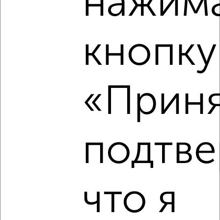
нажима
кнопку
2
Комната в общежитии, на длительный срок, 34м², 1/9
этаж
₽
8 000
в месяц
«Приня
Ленинский район, Южный Бульвар 6
Собственник, 26.12.2021
подтве
что я
4
Комната в общежитии, на длительный срок, 15м², 2/2
этаж