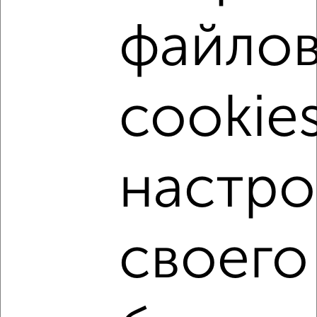
этаж
файло
₽
4 000
в месяц
Металлургический район, ЖК Бакал, Комаровского 11А
Собственник, 26.12.2021
cookies
настро
1
Комната в общежитии, на длительный срок, 12м², 4/9
этаж
своего
₽
5 000
в месяц
Тракторозаводский район, Первой Пятилетки 15
Собственник, 16.03.2021