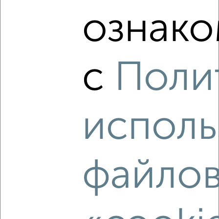
₽
6 000
в месяц
ознако
Тракторозаводский район, Танкистов 191Б
Агентство, 26.12.2021
с
Поли
исполь
4
Комната в общежитии, на длительный срок, 15м², 4/9
этаж
₽
5 000
в месяц
файло
Калининский район, Молодогвардейцев 47А
Агентство, 26.12.2021
Виртуальные 3D-туры по музеям и объектам
культуры