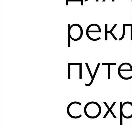
‹
›
рек
2
/2
2-к квартира, вторичка, 66м², 12/25 этаж
₽
₽
10 472 860
158 800
за м²
Агентство, 10.08.2026
пут
1 / 6
2
Как купить двухкомнатную квартиру, в монолитном
доме в Челябинске на сайте Челябинск-недвижимость?
сох
Используя удобную форму поиска с множеством
фильтров и сортировкой по параметрам, вы можете
подобрать для покупки двухкомнатную квартиру, в
монолитном доме в Челябинске.