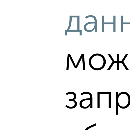
₽
₽
10 331 784
156 400
за м²
дан
Агентство, 10.08.2026
‹
›
мож
2
/10
2-к квартира, вторичка, 66м², 8/25 этаж
₽
₽
10 965 960
166 000
за м²
зап
Агентство, 10.08.2026
‹
›