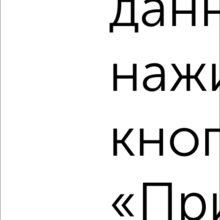
дан
2
/10
2-к квартира, вторичка, 58м², 4/6 этаж
₽
₽
11 300 000
195 200
за м²
наж
Центральный район, Академика Сахарова 11
Агентство, 10.08.2026
кно
‹
›
2
/2
2-к квартира, вторичка, 66м², 6/16 этаж
«При
₽
₽
17 999 999
272 800
за м²
Центральный район, Свободы 4
Агентство, 10.08.2026