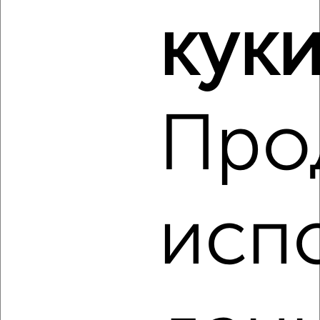
Победы 61
куки
Собственник, 10.08.2026
‹
›
Про
2
/2
2-к квартира, вторичка, 85м², 2/7 этаж
₽
₽
15 700 000
185 000
за м²
Центральный район, Академика Сахарова 11
исп
Агентство, 10.08.2026
‹
›