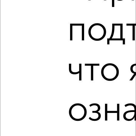
под
‹
›
2
/2
что 
2-к квартира, вторичка, 45м², 2/10 этаж
₽
₽
5 050 000
113 300
за м²
Советский район, Свободы 141
Агентство, 10.08.2026
озн
‹
›
2
/2