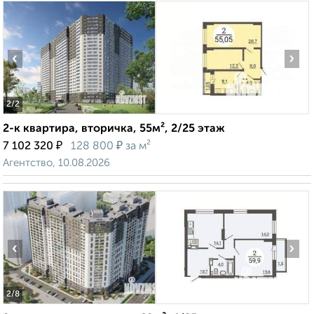
‹
›
2
/2
2-к квартира, вторичка, 55м², 2/25 этаж
₽
₽
7 102 320
128 800
за м²
Агентство, 10.08.2026
‹
›
2
/8