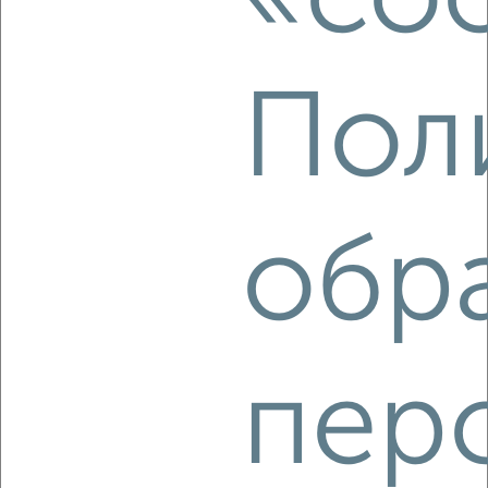
‹
›
Пол
2
/2
2-к квартира, вторичка, 61м², 24/25 этаж
₽
₽
7 659 512
125 900
за м²
Калининский район, мкр. 1-й Академ Риверсайд, 40-летия
Победы 52
обр
Агентство, 10.08.2026
‹
›
пер
2
/2
2-к квартира, вторичка, 66м², 13/25 этаж