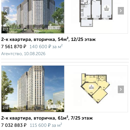
‹
›
2
/2
2-к квартира, вторичка, 54м², 12/25 этаж
₽
₽
7 561 870
140 600
за м²
Агентство, 10.08.2026
‹
›
2
/8
2-к квартира, вторичка, 61м², 7/25 этаж
₽
₽
7 032 883
115 600
за м²