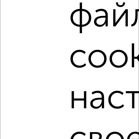
фай
Найденные предложения: 318 объявлений, можно
посмотреть в виде списка или на карте, с описанием,
расположением, ценой и другими подробностями.
Подберите подходящую недвижимость из предложений
от собственников, риэлторов, застройщиков и агенств
недвижимости, связаться с ними можно по телефону или
cook
написать сообщение в любом удобном для вас
мессенджере, это безопасно и бесплатно.
Для покупки квартиры доступна ипотека от крупнейших
банков России: СберБанк, ВТБ, Альфа-Банк,
Россельхозбанк, Совкомбанк, Т-Банк, Росбанк, Почта
нас
Банк на сумму от 400 000 до 120 000 000 рублей сроком
до 30 лет.
Сайт работает во многих городах России.
Сколько стоит купить двухкомнатную квартиру в
Челябинске?
Цена недвижимости: мин. от
5050000
руб. до макс.
17999999
руб.