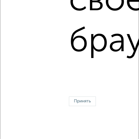
сво
Средняя цена:
9118763
руб.
Цена за м2: от
123170
руб. до
211764
руб.
брау
Средняя цена за м2:
149487
руб.
Площадь: от
41
м2 до
85
м2
Средняя площадь:
61
м2
↑ НАВЕРХ К МЕНЮ
Однокомнатные
Двухкомнатные
Трехкомнатные
4‑комнатные
Квартиры студии
От застройщика
Без посредников
Вторичное жилье
Принять
В новостройке
В строящемся доме
В новом доме
Контакты
Политика конфиденциальности
Пользовательское соглашение
Челябинск, проспект Победы 202
© 2015–2026
Сайт-доска объявлений недвижимости
О проекте