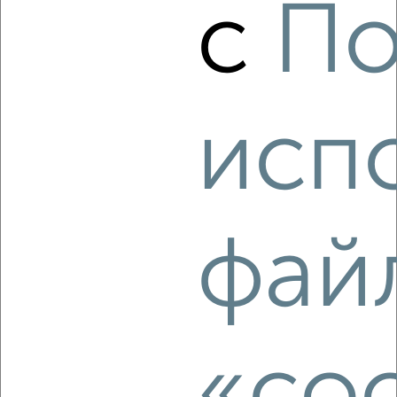
с
По
2-к квартира, вторичка, 44м², 7/16 этаж
₽
₽
9 100 000
206 400
за м²
Центральный район, ЖК Gagarin Residence, Лесопарковая 8
Агентство, 10.08.2026
исп
‹
›
фай
2
/2
2-к квартира, вторичка, 49м², 12/16 этаж
₽
₽
9 700 000
200 000
за м²
Центральный район, ЖК Gagarin Residence, Лесопарковая 8
Агентство, 10.08.2026
«coo