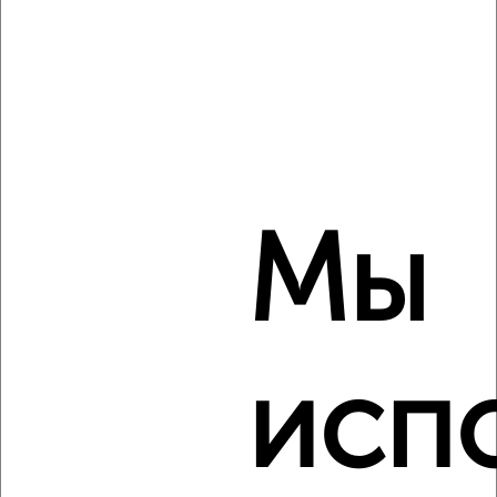
2
/2
2-к квартира, вторичка, 55м², 2/25 этаж
₽
₽
7 102 320
128 800
за м²
Калининский район, мкр. 1-й Академ Риверсайд, 40-летия
Победы 52
Агентство, 10.08.2026
Мы
‹
›
исп
2
/2
2-к квартира, вторичка, 41м², 7/10 этаж
₽
₽
6 200 000
151 300
за м²
Калининский район, мкр. 2-й Академ Риверсайд, 40-летия