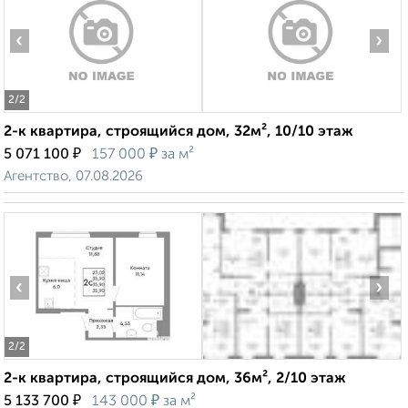
‹
›
2
/2
2-к квартира, строящийся дом, 32м², 10/10 этаж
₽
₽
5 071 100
157 000
за м²
Агентство, 07.08.2026
‹
›
2
/2
2-к квартира, строящийся дом, 36м², 2/10 этаж
₽
₽
5 133 700
143 000
за м²