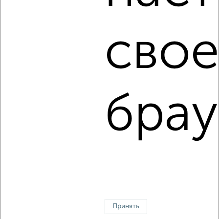
Сколько стоит купить двухкомнатную квартиру в
Челябинске?
Цена недвижимости: мин. от
4531670
руб. до макс.
свое
13120800
руб.
Средняя цена:
5875264
руб.
Цена за м2: от
141614
руб. до
168215
руб.
брау
Средняя цена за м2:
158790
руб.
Площадь: от
32
м2 до
78
м2
Средняя площадь:
37
м2
↑ НАВЕРХ К МЕНЮ
Однокомнатные
Двухкомнатные
Трехкомнатные
4‑комнатные
Квартиры студии
От застройщика
Без посредников
Вторичное жилье
В новостройке
В строящемся доме
В новом доме
Принять