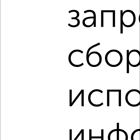
запр
‹
›
2
/2
сбор
2-к квартира, строящийся дом, 32м², 8/10 этаж
₽
₽
4 978 600
155 000
за м²
Агентство, 07.08.2026
испо
‹
›
2
/2
инф
2-к квартира, строящийся дом, 32м², 2/10 этаж
₽
₽
4 531 670
143 000
за м²