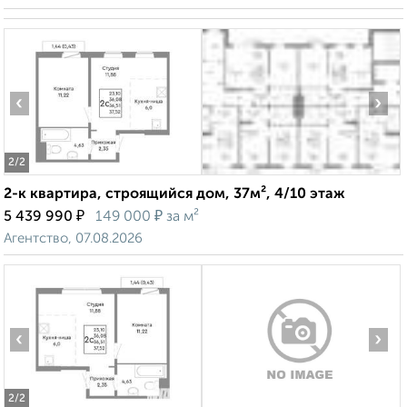
‹
›
2
/2
2-к квартира, строящийся дом, 37м², 4/10 этаж
₽
₽
5 439 990
149 000
за м²
Агентство, 07.08.2026
‹
›
2
/2