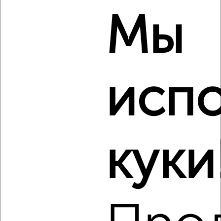
₽
₽
5 631 150
155 000
за м²
Агентство, 07.08.2026
Мы
‹
›
исп
2
/2
2-к квартира, строящийся дом, 37м², 3/10 этаж
₽
₽
5 439 990
149 000
за м²
Агентство, 07.08.2026
куки
‹
›