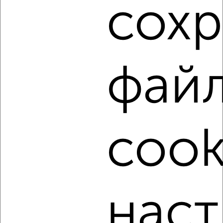
сох
фильтров и сортировкой по параметрам, вы можете
подобрать для покупки двухкомнатную квартиру, в
новостройке в Челябинске.
Найденные предложения: 286 объявлений, можно
посмотреть в виде списка или на карте, с описанием,
фай
расположением, ценой и другими подробностями.
Подберите подходящую недвижимость из предложений
от собственников, риэлторов, застройщиков и агенств
недвижимости, связаться с ними можно по телефону или
написать сообщение в любом удобном для вас
cook
мессенджере, это безопасно и бесплатно.
Для покупки квартиры доступна ипотека от крупнейших
банков России: СберБанк, ВТБ, Альфа-Банк,
Россельхозбанк, Совкомбанк, Т-Банк, Росбанк, Почта
Банк на сумму от 400 000 до 120 000 000 рублей сроком
до 30 лет.
наст
Сайт работает во многих городах России.