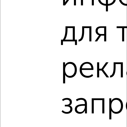
Агентство, 07.08.2026
для 
‹
›
2
/2
рекл
2-к квартира, строящийся дом, 32м², 3/10 этаж
₽
₽
4 785 880
149 000
за м²
Агентство, 07.08.2026
запр
1 / 5
2
Как купить двухкомнатную квартиру, в новостройке в
Челябинске на сайте Челябинск-недвижимость?
Используя удобную форму поиска с множеством