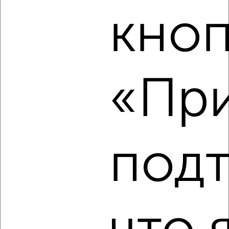
‹
›
кноп
2
/2
2-к квартира, строящийся дом, 57м², 2/18 этаж
₽
₽
10 224 000
180 000
за м²
«При
Агентство, 07.08.2026
‹
›
под
2
/10
2-к квартира, строящийся дом, 32м², 5/10 этаж
₽
₽
4 850 120
151 000
за м²
Агентство, 07.08.2026