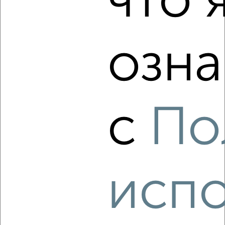
что 
озна
‹
›
2
/2
2-к квартира, строящийся дом, 32м², 4/10 этаж
с
По
₽
₽
4 850 120
151 000
за м²
Агентство, 07.08.2026
испо
‹
›
2
/2