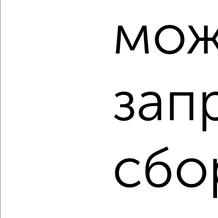
мож
2
/2
3-к квартира, вторичка, 78м², 1/3 этаж
₽
₽
14 000 000
180 200
за м²
Курчатовский район, мкр. пос. Градский Прииск, Полянка 12
Агентство, 06.08.2026
зап
‹
›
сбо
2
/2
3-к квартира, вторичка, 56м², 1/5 этаж
₽
₽
6 400 000
113 900
за м²
Тракторозаводский район, 10-й Лобинский переулок 3
Агентство, 06.08.2026