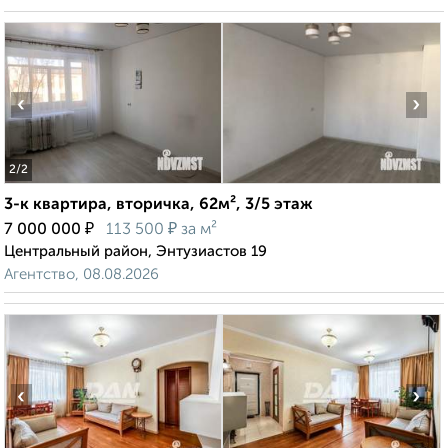
‹
›
2
/2
3-к квартира, вторичка, 62м², 3/5 этаж
₽
₽
7 000 000
113 500
за м²
Центральный район, Энтузиастов 19
Агентство, 08.08.2026
‹
›