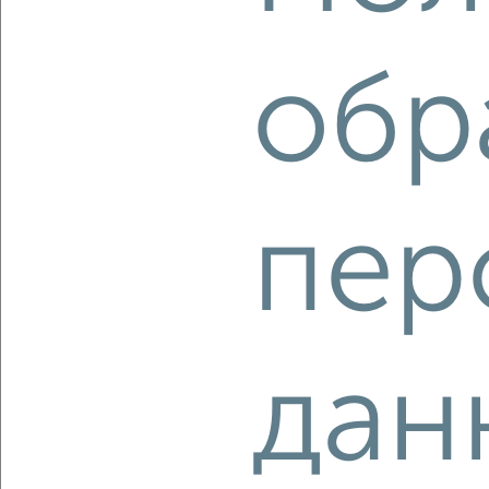
Ленинский район, Ереванская 22
Собственник, 06.08.2026
обр
‹
›
пер
2
/2
3-к квартира, вторичка, 63м², 5/5 этаж
₽
₽
5 600 000
89 100
за м²
Калининский район, мкр. 22-й, ЖК Северо-Запад,
Молодогвардейцев 56
Агентство, 06.08.2026
дан
‹
›