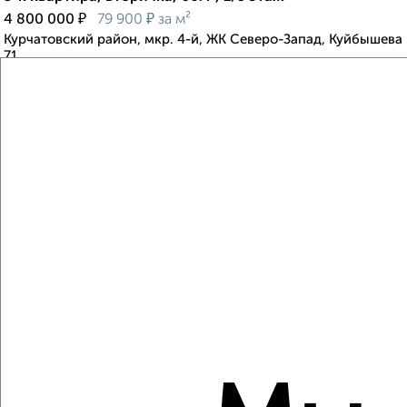
₽
₽
4 800 000
79 900
за м²
Курчатовский район, мкр. 4-й, ЖК Северо-Запад, Куйбышева
71
Агентство, 08.08.2026
Виртуальные 3D-туры по музеям и объектам
культуры
‹
›
2
/2
3-к квартира, вторичка, 76м², 3/5 этаж
₽
₽
9 800 000
129 700
за м²
Центральный район, ЖК Городок чекистов, Сони Кривой 32