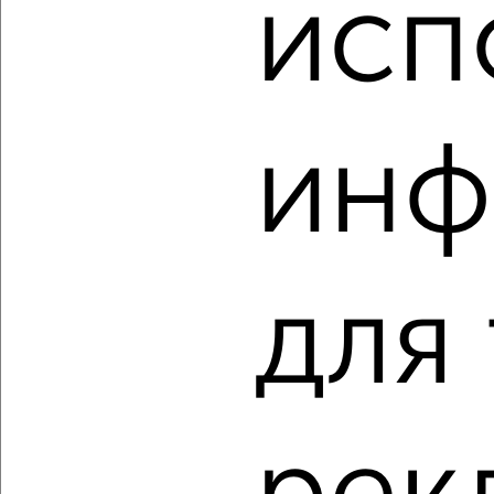
исп
‹
›
инф
2
/10
3-к квартира, вторичка, 69м², 1/5 этаж
₽
₽
9 000 000
130 500
за м²
Тракторозаводский район, Ловина 19
для
Агентство, 06.08.2026
‹
›