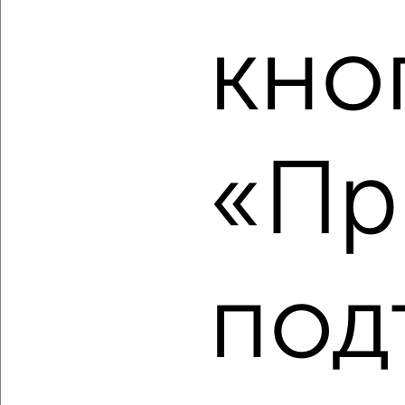
кно
‹
›
2
/10
3-к квартира, вторичка, 97м², 5/5 этаж
«Пр
₽
₽
8 000 000
82 200
за м²
Металлургический район, Дегтярёва 50
Агентство, 07.08.2026
под
‹
›
2
/10
3-к квартира, вторичка, 75м², 2/3 этаж