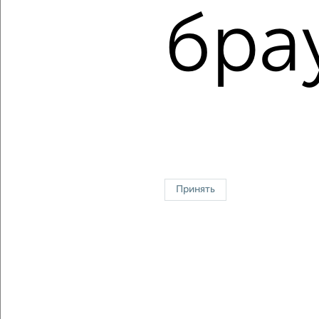
Цена за м2: от
71428
руб. до
144329
руб.
бра
Средняя цена за м2:
103904
руб.
Площадь: от
42
м2 до
97
м2
Средняя площадь:
66
м2
↑ НАВЕРХ К МЕНЮ
Однокомнатные
Двухкомнатные
Трехкомнатные
4‑комнатные
Квартиры студии
От застройщика
Без посредников
Вторичное жилье
Принять
В новостройке
В строящемся доме
В новом доме
Контакты
Политика конфиденциальности
Пользовательское соглашение
Челябинск, проспект Победы 202
© 2015–2026
Сайт-доска объявлений недвижимости
О проекте
Реклама на портале
Новости
Статьи
Блог
Риэлторы
Агентства
Застройщики
Ипотечный калькулятор
Консультации по недвижимости
Разместить объявление