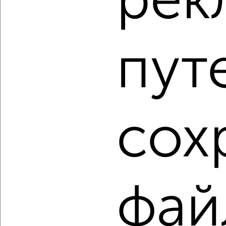
рек
2
/2
3-к квартира, вторичка, 89м², 5/5 этаж
₽
₽
8 800 000
98 600
за м²
Советский район, Цвиллинга 44
пут
Агентство, 06.08.2026
1 / 2
2
сох
Как купить трехкомнатную квартиру, в малоэтажном
доме, дом не выше 5 этажей в Челябинске на сайте
Челябинск-недвижимость?
Используя удобную форму поиска с множеством
фильтров и сортировкой по параметрам, вы можете
подобрать для покупки трехкомнатную квартиру, в
фай
малоэтажном доме, дом не выше 5 этажей в Челябинске.
Найденные предложения: 94 объявлений, можно
посмотреть в виде списка или на карте, с описанием,