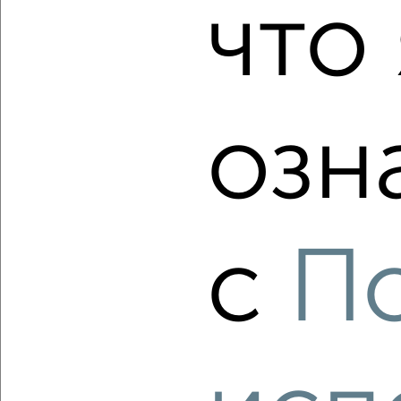
что 
₽
₽
8 050 000
108 100
за м²
Металлургический район, Жукова 18А
Агентство, 07.08.2026
озн
‹
›
2
/2
с
П
3-к квартира, вторичка, 59м², 3/5 этаж
₽
₽
5 600 000
94 500
за м²
Курчатовский район, мкр. пос. Колхозный, Краснознамённая
14
Агентство, 07.08.2026