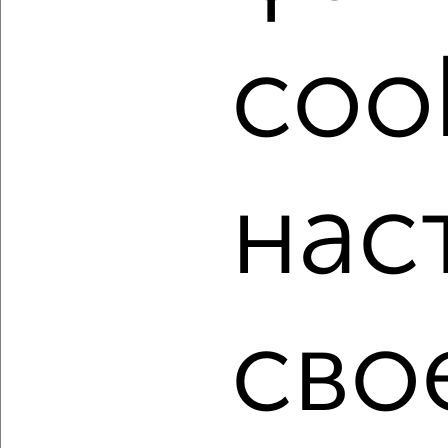
расположением, ценой и другими подробностями.
Подберите подходящую недвижимость из предложений
cook
от собственников, риэлторов, застройщиков и агенств
недвижимости, связаться с ними можно по телефону или
написать сообщение в любом удобном для вас
мессенджере, это безопасно и бесплатно.
Для покупки квартиры доступна ипотека от крупнейших
банков России: СберБанк, ВТБ, Альфа-Банк,
нас
Россельхозбанк, Совкомбанк, Т-Банк, Росбанк, Почта
Банк на сумму от 400 000 до 120 000 000 рублей сроком
до 30 лет.
Сайт работает во многих городах России.
Сколько стоит купить трехкомнатную квартиру в
сво
Челябинске?
Цена недвижимости: мин. от
3000000
руб. до макс.
14000000
руб.
Средняя цена:
6857699
руб.