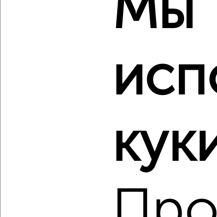
Мы
Агентство, 07.08.2026
‹
›
исп
2
/2
3-к квартира, вторичка, 62м², 1/5 этаж
₽
₽
4 600 000
74 200
за м²
куки
Курчатовский район, 2-я Шагольская 26
Агентство, 07.08.2026
Про
‹
›