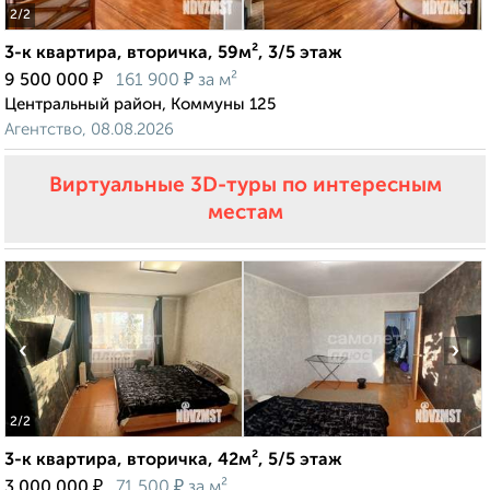
2
/2
3-к квартира, вторичка, 59м², 3/5 этаж
₽
₽
9 500 000
161 900
за м²
Центральный район, Коммуны 125
Агентство, 08.08.2026
Виртуальные 3D-туры по интересным
местам
‹
›
2
/2
3-к квартира, вторичка, 42м², 5/5 этаж
₽
₽
3 000 000
71 500
за м²