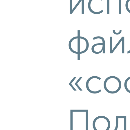
исп
‹
›
2
/2
фай
3-к квартира, вторичка, 79м², 4/4 этаж
₽
₽
9 000 000
114 600
за м²
Советский район, Плеханова 31
Агентство, 06.08.2026
«co
‹
›
2
/2
Пол
3-к квартира, вторичка, 65м², 2/5 этаж
₽
₽
7 231 000
111 800
за м²