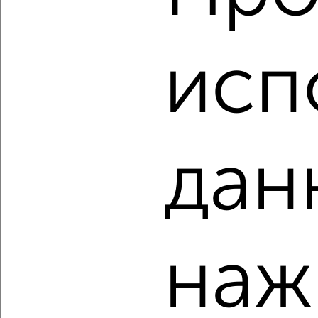
2
/10
3-к квартира, вторичка, 75м², 2/5 этаж
₽
₽
4 800 000
64 500
за м²
исп
Тракторозаводский район, Ловина 13
Агентство, 07.08.2026
дан
‹
›
2
/10
3-к квартира, вторичка, 82м², 1/4 этаж
наж
₽
₽
5 700 000
69 600
за м²
Тракторозаводский район, Котина 44
Агентство, 07.08.2026