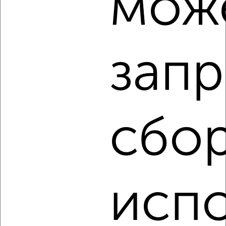
мож
Агентство, 07.08.2026
запр
‹
›
2
/2
3-к квартира, строящийся дом, 57м², 5/10 этаж
сбор
₽
₽
7 778 860
137 000
за м²
Агентство, 07.08.2026
исп
‹
›
2
/2