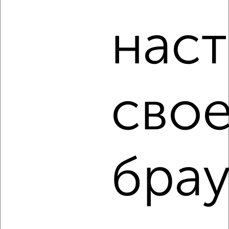
Россельхозбанк, Совкомбанк, Т-Банк, Росбанк, Почта
Банк на сумму от 400 000 до 120 000 000 рублей сроком
нас
до 30 лет.
Сайт работает во многих городах России.
Сколько стоит купить трехкомнатную квартиру в
Челябинске?
свое
Цена недвижимости: мин. от
7388040
руб. до макс.
36614600
руб.
Средняя цена:
12464939
руб.
Цена за м2: от
136815
руб. до
242480
руб.
брау
Средняя цена за м2:
150179
руб.
Площадь: от
54
м2 до
151
м2
Средняя площадь:
83
м2
↑ НАВЕРХ К МЕНЮ