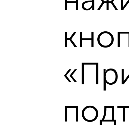
наж
‹
›
кно
2
/2
3-к квартира, вторичка, 71м², 3/10 этаж
₽
₽
9 400 000
132 100
за м²
Агентство, 07.08.2026
«При
‹
›
под
2
/2
3-к квартира, строящийся дом, 57м², 9/10 этаж
₽
₽