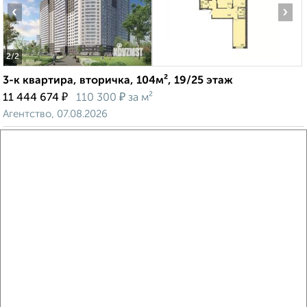
‹
›
2
/2
3-к квартира, вторичка, 104м², 19/25 этаж
₽
₽
11 444 674
110 300
за м²
Агентство, 07.08.2026
Виртуальные 3D-туры по музеям и объектам
культуры
‹
›
2
/2