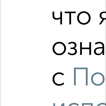
7 892 420
139 000
за м²
Агентство, 07.08.2026
что 
‹
›
озна
2
/2
3-к квартира, вторичка, 151м², 26/29 этаж
₽
₽
36 614 600
242 000
за м²
Центральный район, Труда 157А
с
По
Агентство, 07.08.2026
‹
›