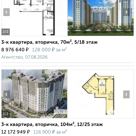
‹
›
2
/2
3-к квартира, вторичка, 70м², 5/18 этаж
₽
₽
8 976 640
128 000
за м²
Агентство, 07.08.2026
‹
›
2
/2
3-к квартира, вторичка, 104м², 12/25 этаж
₽
₽
12 172 949
116 900
за м²