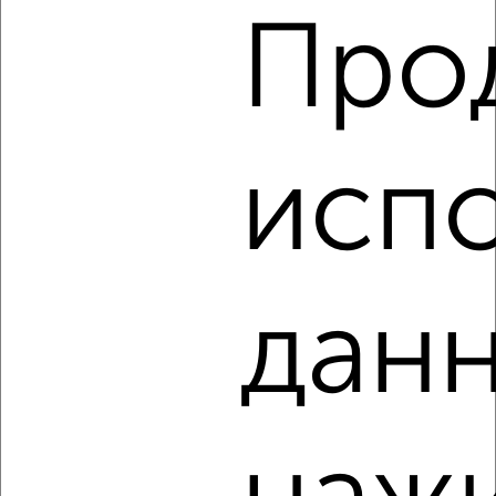
Про
2
/2
3-к квартира, вторичка, 104м², 14/25 этаж
₽
₽
11 444 674
110 300
за м²
Агентство, 07.08.2026
испо
‹
›
данн
2
/2
3-к квартира, строящийся дом, 57м², 10/10 этаж
₽
₽
7 892 420
139 000
за м²
Агентство, 07.08.2026