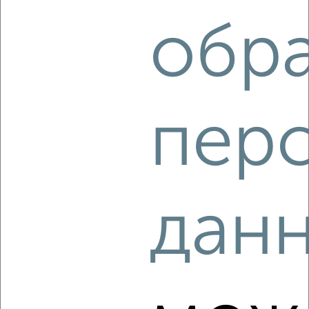
обр
‹
›
2
/2
3-к квартира, строящийся дом, 56м², 9/10 этаж
₽
₽
пер
7 839 600
139 000
за м²
Агентство, 07.08.2026
дан
‹
›
2
/2
3-к квартира, строящийся дом, 56м², 2/10 этаж
₽
₽
7 388 040
132 000
за м²