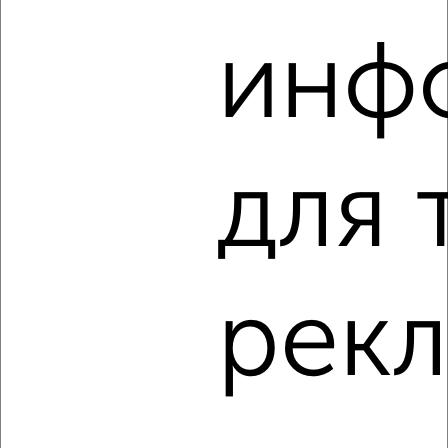
3-к квартира, вторичка, 93м², 24/24 этаж
инф
₽
₽
29 990 000
322 200
за м²
Центральный район, ЖК Манхэттен, Героя России А.В.
Яковлева 13
Агентство, 07.08.2026
для 
‹
›
2
/2
рек
3-к квартира, вторичка, 69м², 2/10 этаж
₽
₽
9 220 000
133 900
за м²
Агентство, 07.08.2026