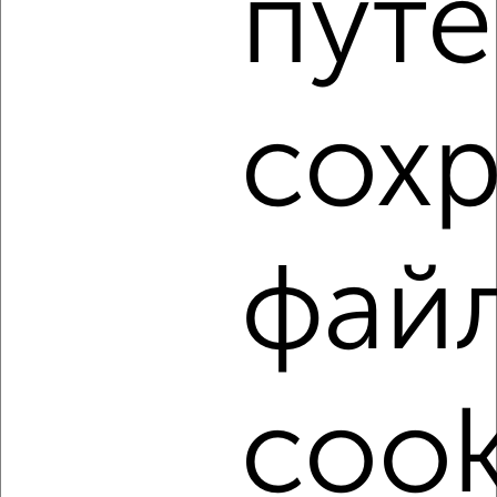
путе
1 / 10
2
Как купить трехкомнатную квартиру, с балконом,
лоджией в Челябинске на сайте Челябинск-
недвижимость?
сох
Используя удобную форму поиска с множеством
фильтров и сортировкой по параметрам, вы можете
подобрать для покупки трехкомнатную квартиру, с
балконом, лоджией в Челябинске.
Найденные предложения: 568 объявлений, можно
фай
посмотреть в виде списка или на карте, с описанием,
расположением, ценой и другими подробностями.
Подберите подходящую недвижимость из предложений
от собственников, риэлторов, застройщиков и агенств
недвижимости, связаться с ними можно по телефону или
написать сообщение в любом удобном для вас
cook
мессенджере, это безопасно и бесплатно.
Для покупки квартиры доступна ипотека от крупнейших
банков России: СберБанк, ВТБ, Альфа-Банк,