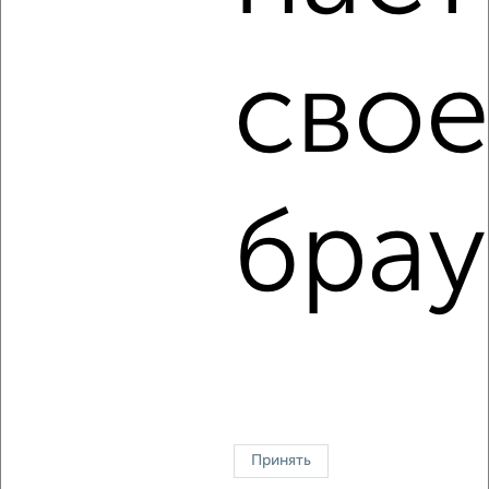
Сколько стоит купить трехкомнатную квартиру в
Челябинске?
Цена недвижимости: мин. от
7276100
руб. до макс.
свое
38031600
руб.
Средняя цена:
11618506
руб.
Цена за м2: от
129930
руб. до
227734
руб.
брау
Средняя цена за м2:
159157
руб.
Площадь: от
56
м2 до
167
м2
Средняя площадь:
73
м2
↑ НАВЕРХ К МЕНЮ
Однокомнатные
Двухкомнатные
Трехкомнатные
4‑комнатные
Квартиры студии
От застройщика
Без посредников
Вторичное жилье
В новостройке
В строящемся доме
В новом доме
Принять