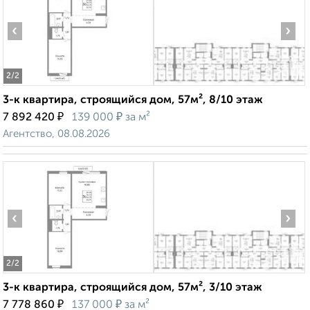
‹
›
2
/2
3-к квартира, строящийся дом, 57м², 8/10 этаж
₽
₽
7 892 420
139 000
за м²
Агентство, 08.08.2026
‹
›
2
/2
3-к квартира, строящийся дом, 57м², 3/10 этаж
₽
₽
7 778 860
137 000
за м²