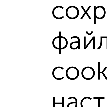
сох
фильтров и сортировкой по параметрам, вы можете
подобрать для покупки трехкомнатную квартиру, в
строящемся доме в Челябинске.
Найденные предложения: 86 объявлений, можно
посмотреть в виде списка или на карте, с описанием,
фай
расположением, ценой и другими подробностями.
Подберите подходящую недвижимость из предложений
от собственников, риэлторов, застройщиков и агенств
недвижимости, связаться с ними можно по телефону или
написать сообщение в любом удобном для вас
cook
мессенджере, это безопасно и бесплатно.
Для покупки квартиры доступна ипотека от крупнейших
банков России: СберБанк, ВТБ, Альфа-Банк,
Россельхозбанк, Совкомбанк, Т-Банк, Росбанк, Почта
Банк на сумму от 400 000 до 120 000 000 рублей сроком
до 30 лет.
наст
Сайт работает во многих городах России.