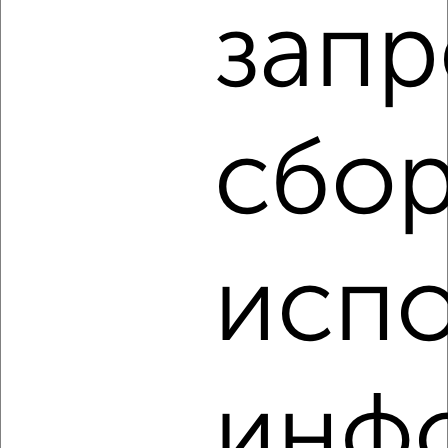
запр
‹
›
2
/2
сбор
3-к квартира, строящийся дом, 95м², 14/18 этаж
₽
₽
16 790 400
176 000
за м²
Агентство, 05.08.2026
испо
‹
›
2
/2
инф
3-к квартира, строящийся дом, 99м², 6/18 этаж
₽
₽
16 764 800
169 000
за м²