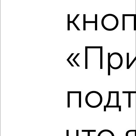
‹
›
кноп
2
/2
3-к квартира, строящийся дом, 62м², 7/10 этаж
₽
₽
8 383 500
135 000
за м²
«При
Агентство, 07.08.2026
‹
›
под
2
/2
3-к квартира, строящийся дом, 167м², 9/21 этаж
₽
₽
38 031 600
228 200
за м²
Агентство, 07.08.2026