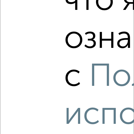
что 
озна
‹
›
2
/2
3-к квартира, строящийся дом, 57м², 6/10 этаж
с
По
₽
₽
7 892 420
139 000
за м²
Агентство, 06.08.2026
испо
‹
›
2
/2