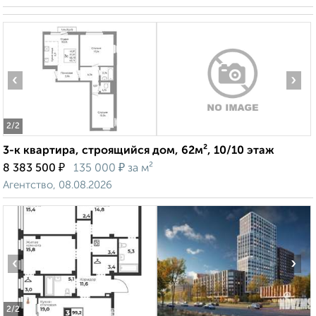
‹
›
2
/2
3-к квартира, строящийся дом, 62м², 10/10 этаж
₽
₽
8 383 500
135 000
за м²
Агентство, 08.08.2026
‹
›
2
/2