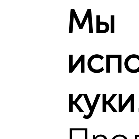
₽
₽
7 839 600
139 000
за м²
Агентство, 07.08.2026
Мы
‹
›
исп
2
/2
3-к квартира, строящийся дом, 56м², 2/10 этаж
₽
₽
7 438 200
132 000
за м²
Агентство, 07.08.2026
куки
‹
›