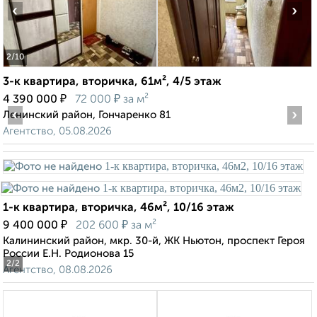
‹
›
2
/10
3-к квартира, вторичка, 61м², 4/5 этаж
₽
₽
4 390 000
72 000
за м²
‹
›
Ленинский район, Гончаренко 81
Агентство, 05.08.2026
1-к квартира, вторичка, 46м², 10/16 этаж
₽
₽
9 400 000
202 600
за м²
Калининский район, мкр. 30-й, ЖК Ньютон, проспект Героя
России Е.Н. Родионова 15
2
/2
Агентство, 08.08.2026