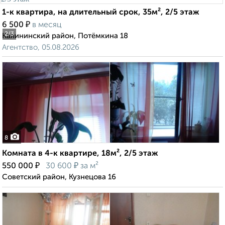
1-к квартира, на длительный срок, 35м², 2/5 этаж
₽
6 500
в месяц
2
/3
Калининский район, Потёмкина 18
Агентство, 05.08.2026
8
Комната в 4-к квартире, 18м², 2/5 этаж
₽
₽
550 000
30 600
за м²
Советский район, Кузнецова 16