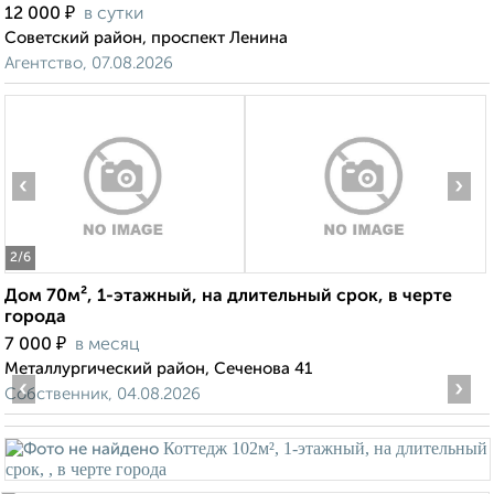
₽
12 000
в сутки
Советский район, проспект Ленина
Агентство, 07.08.2026
‹
›
2
/6
Дом 70м², 1-этажный, на длительный срок, в черте
города
₽
7 000
в месяц
Металлургический район, Сеченова 41
‹
›
Собственник, 04.08.2026