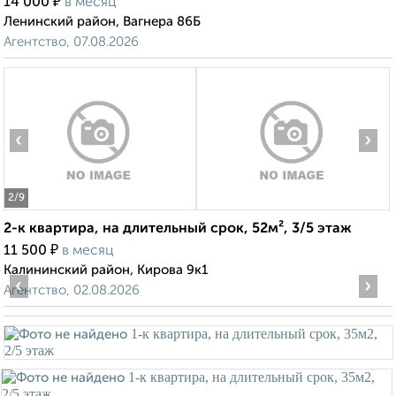
₽
14 000
в месяц
Ленинский район, Вагнера 86Б
Агентство, 07.08.2026
‹
›
2
/9
2-к квартира, на длительный срок, 52м², 3/5 этаж
₽
11 500
в месяц
Калининский район, Кирова 9к1
‹
›
Агентство, 02.08.2026