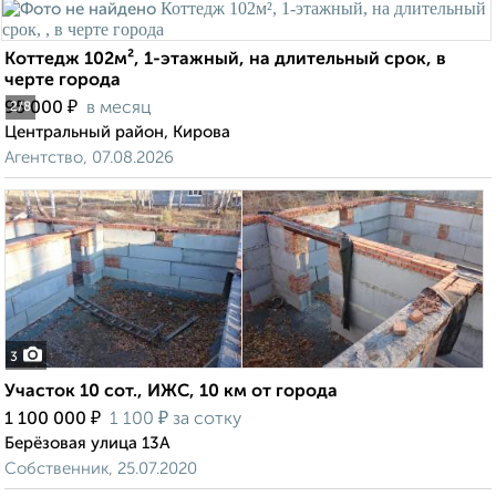
Коттедж 102м², 1-этажный, на длительный срок, в
черте города
₽
95 000
в месяц
2
/8
Центральный район, Кирова
Агентство, 07.08.2026
3
Участок 10 сот., ИЖС, 10 км от города
₽
₽
1 100 000
1 100
за сотку
Берёзовая улица 13А
Собственник, 25.07.2020