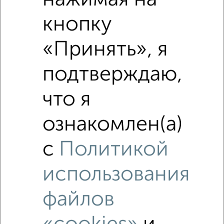
кнопку
«Принять», я
подтверждаю,
что я
ознакомлен(а)
с
Политикой
Рядом, с меньшей ценой
Недалеко от с ценой ниже
использования
файлов
‹
›