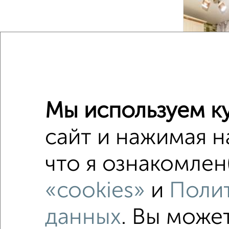
‹
2
/2
Мы используем ку
сайт и нажимая н
2-к квар
что я ознакомлен
Поиск по с
«cookies»
и
Полит
не перв
в строя
данных
. Вы може