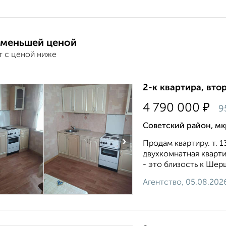
 меньшей ценой
т с ценой ниже
2-к квартира, втор
₽
4 790 000
9
Советский район, мк
›
Продам квартиру. т. 
двухкомнатная кваpт
- это близость к Шер
Агентство, 05.08.202