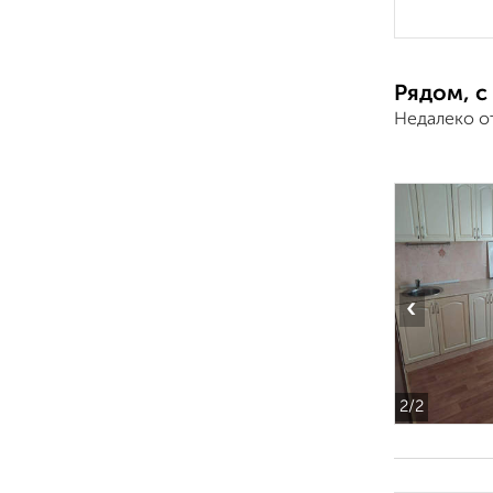
Рядом, с
Недалеко о
‹
2
/2