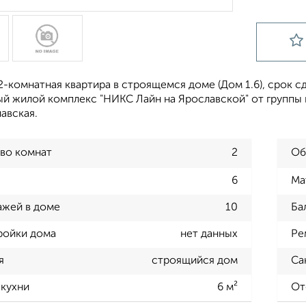
-комнатная квартира в строящемся доме (Дом 1.6), срок сдач
й жилой комплекс "НИКС Лайн на Ярославской" от группы 
лавская.
во комнат
2
Об
6
Ма
ажей в доме
10
Ба
ройки дома
нет данных
Ре
я
строящийся дом
Са
кухни
6 м²
От