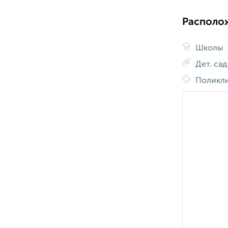
Располо
Школы
Дет. са
Поликл