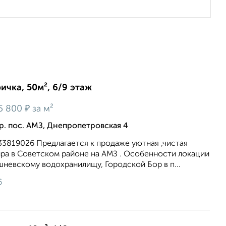
ичка, 50м², 6/9 этаж
₽
5 800
за м²
р. пос. АМЗ, Днепропетровская 4
133819026 Предлагается к продаже уютная ,чистая
ирa в Советском районе на АМЗ . Особенности локации
шневскому водохранилищу, Городской Бор в п...
6