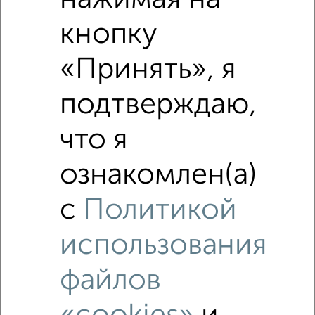
кнопку
«Принять», я
подтверждаю,
что я
ознакомлен(а)
с
Политикой
Рядом, с меньшей ценой
Недалеко от с ценой ниже
использования
файлов
‹
›