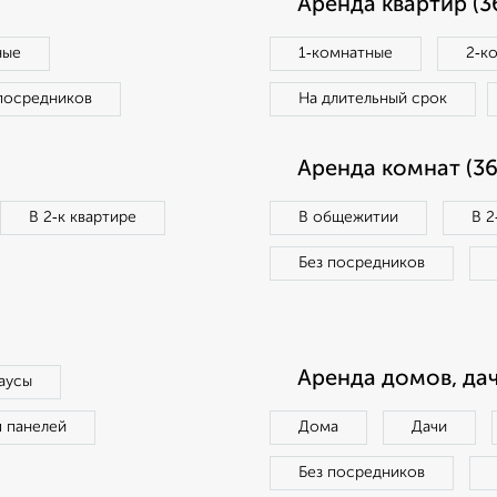
Аренда квартир (3
ные
1‑комнатные
2‑к
посредников
На длительный срок
Аренда комнат (36
В 2‑к квартире
В общежитии
В 2
Без посредников
Аренда домов, дач
аусы
п панелей
Дома
Дачи
Без посредников