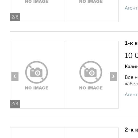
Агент
2
/6
1-к 
10 
Кали
‹
›
Все н
кабел
Агент
2
/4
2-к 