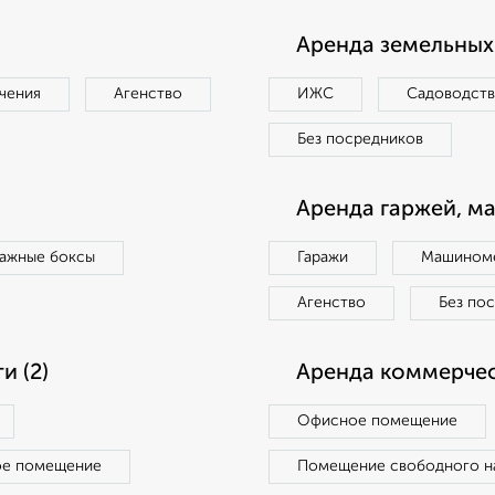
Аренда земельных 
чения
Агенство
ИЖС
Садоводст
Без посредников
Аренда гаржей, м
ражные боксы
Гаражи
Машиноме
Агенство
Без по
 (2)
Аренда коммерчес
Офисное помещение
ое помещение
Помещение свободного н