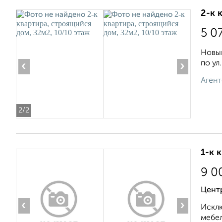
2-к 
5 0
Новый
по ул.
‹
›
Агент
2
/2
1-к 
9 0
Цент
‹
›
Исклю
мебел