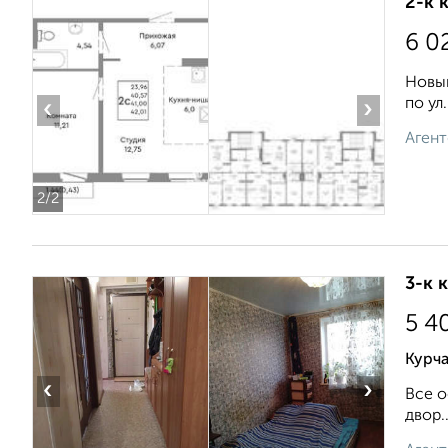
2-к 
6 0
Новый
по ул.
‹
›
Агент
2
/2
3-к 
5 4
Курча
‹
›
Все о
двор..