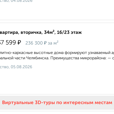
ство, 04.08.2026
квартира, вторичка, 34м², 16/23 этаж
₽
37 599
₽
236 300
за м²
литно-каркасные высотные дома формируют узнаваемый ар
альной части Челябинска. Преимущества микрорайона: — с
ство, 05.08.2026
Виртуальные 3D-туры по интересным местам