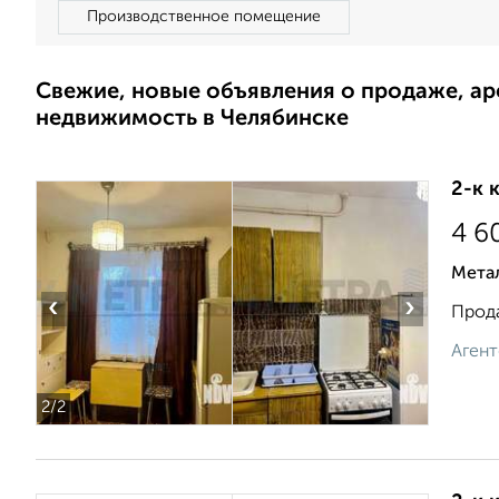
Производственное помещение
Свежие, новые объявления о продаже, а
недвижимость в Челябинске
2-к 
4 6
Мета
‹
›
Прода
Агент
2
/2