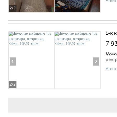
Агент
2
/2
1-к 
7 9
Моно
центр
‹
›
Агент
2
/2