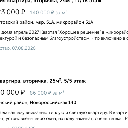
ия квартира, вторичка, 24м², 17/18 этаж
₽
23 000
₽
140 000
за м²
товский район, мкр. 51А, микрорайон 51А
 дома апрель 2027 Квартал "Хорошее решение" в микрорай
ектурой и безопасным благоустройством. Что включено в от
ство, 07.08.2026
квартира, вторичка, 25м², 5/5 этаж
₽
50 000
₽
86 000
за м²
нский район, Новороссийская 140
аем вашему вниманию теплую и светлую квартиру. В кварт
т, установлены евро окна, на полу ламинат, очень теплая. 