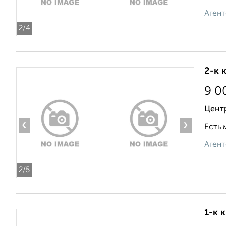
Агент
2
/4
2-к 
9 0
Цент
‹
›
Есть 
Агент
2
/5
1-к 