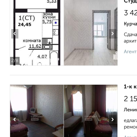
Студ
3 4
Курча
‹
›
Сдача
архит
Агент
2
/8
1-к 
2 1
Лени
‹
›
едлаг
ремон