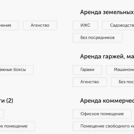
Аренда земельных 
чения
Агенство
ИЖС
Садоводст
Без посредников
Аренда гаржей, м
ражные боксы
Гаражи
Машиноме
Агенство
Без по
 (2)
Аренда коммерчес
Офисное помещение
ое помещение
Помещение свободного н