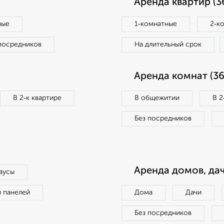
Аренда квартир (3
ные
1‑комнатные
2‑к
посредников
На длительный срок
Аренда комнат (36
В 2‑к квартире
В общежитии
В 2
Без посредников
Аренда домов, дач
аусы
п панелей
Дома
Дачи
Без посредников