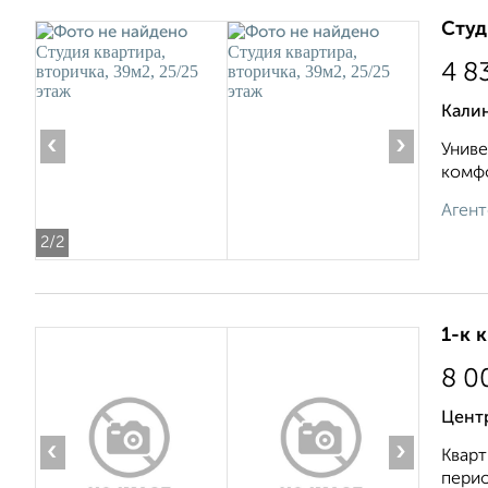
Студ
4 8
Калин
‹
›
Униве
комфо
Агент
2
/2
1-к 
8 0
Цент
‹
›
Кварт
перио