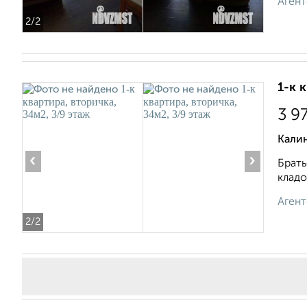
Агент
2
/2
1-к 
3 9
Кали
‹
›
Брать
кладо
Агент
2
/2