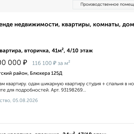
Производственное помещ
ренде недвижимости, квартиры, комнаты, до
квартира, вторичка, 41м², 4/10 этаж
₽
00 000
₽
116 100
за м²
тский район, Блюхера 125Д
м квартиру. одам шикарную квартиру студия + спальня в н
те для подробностей. Арт. 93198269...
ство, 05.08.2026