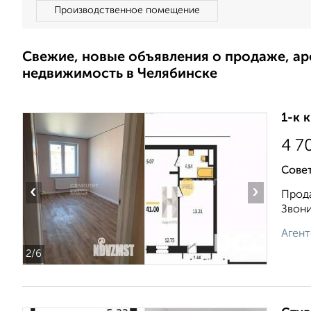
Производственное помещение
Свежие, новые объявления о продаже, а
недвижимость в Челябинске
1-к 
4 7
Сове
‹
›
Прода
Звони
Агент
2
/6