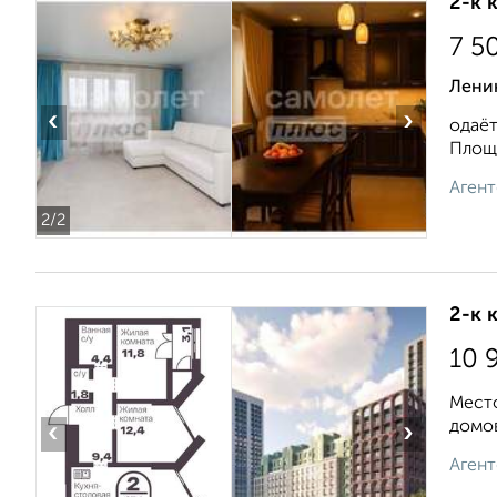
2-к 
7 5
Лени
‹
›
одаёт
Площа
Агент
2
/2
2-к 
10 
Место
домов
‹
›
Агент