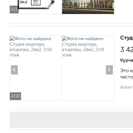
2
/2
Студ
3 4
Курча
‹
›
Это и
чисто
Агент
2
/10