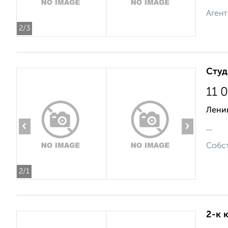
Агент
2
/3
Студ
11 
Лени
‹
›
...
Собст
2
/1
2-к 