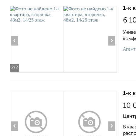
1-к 
6 1
Униве
комфо
‹
›
Агент
2
/2
1-к 
10 
Цент
‹
›
В ква
распо