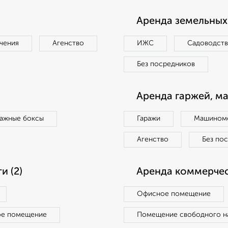
Аренда земельных 
чения
Агенство
ИЖС
Садоводст
Без посредников
Аренда гаржей, м
ражные боксы
Гаражи
Машиноме
Агенство
Без по
 (2)
Аренда коммерчес
Офисное помещение
ое помещение
Помещение свободного н