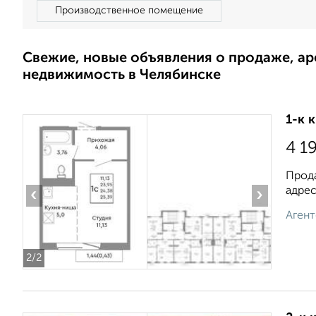
Производственное помещение
Свежие, новые объявления о продаже, а
недвижимость в Челябинске
1-к 
4 1
Прода
адрес
‹
›
Агент
2
/2