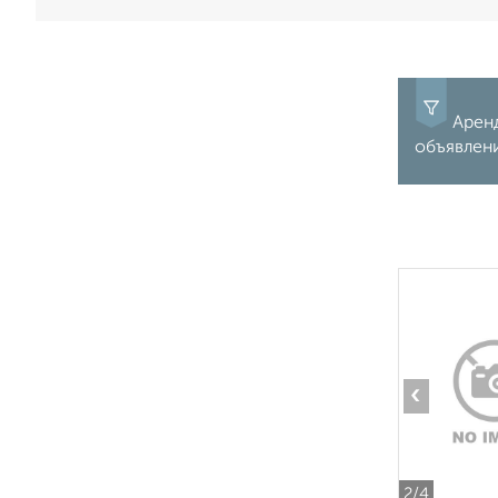
Аренд
объявлен
‹
2
/4