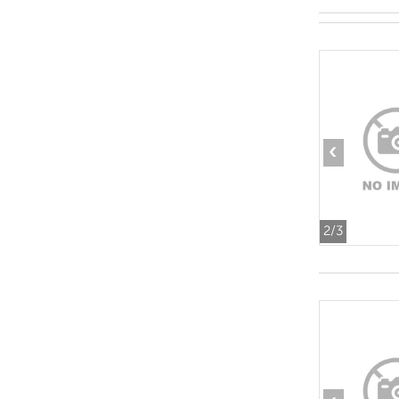
‹
2
/3