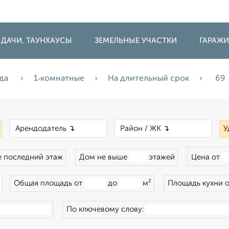
 ДАЧИ, ТАУНХАУСЫ
ЗЕМЕЛЬНЫЕ УЧАСТКИ
ГАРАЖ
да
1‑комнатные
На длительный срок
69
×
×
×
У
 последний этаж
Дом не выше
этажей
Цена от
×
Общая площадь от
до
м²
Площадь кухни 
По ключевому слову: