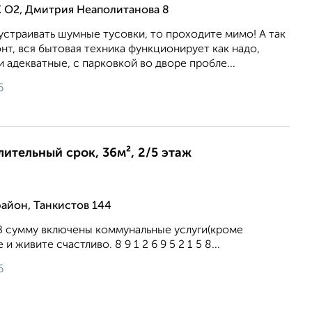
 О2, Дмитрия Неаполитанова 8
устраивать шумные тусовки, то проходите мимо! А так
т, вся бытовая техника функционирует как надо,
и адекватные, с парковкой во дворе пробле...
6
лительный срок, 36м², 2/5 этаж
айон, Танкистов 144
 В сумму включены коммунальные услуги(кроме
и живите счастливо. 8 9 1 2 6 9 5 2 1 5 8...
6