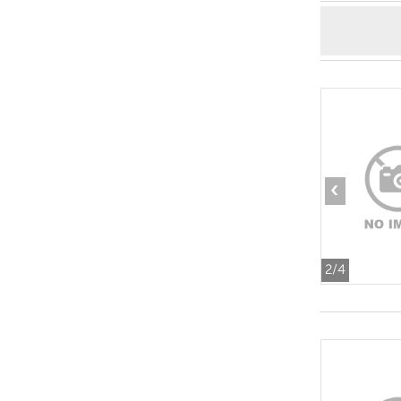
‹
2
/4