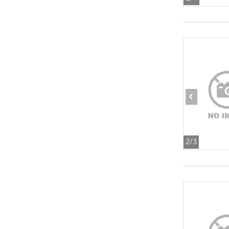
‹
2
/3