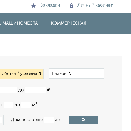
Закладки
Личный кабинет
И, МАШИНОМЕСТА
КОММЕРЧЕСКАЯ
×
добства / условия ↴
₽
до
от
до
м²
Дом не старше
лет