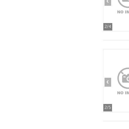
‹
2
/4
‹
2
/5