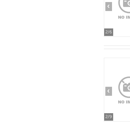
‹
2
/6
‹
2
/9