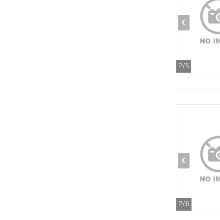
‹
2
/5
‹
2
/6