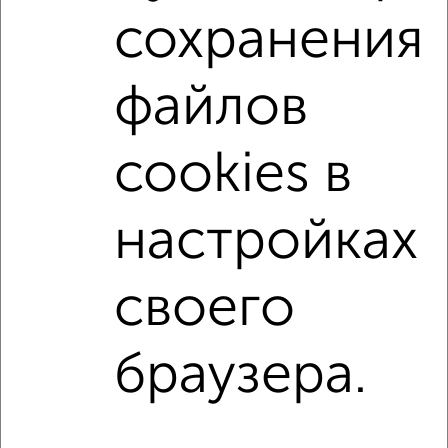
сохранения
Со стиральной машиной
С бытовой техникой
С интернетом
Можно с ребенком
файлов
Можно с животными
с хорошим ремонтом
не первый этаж
не последний этаж
cookies в
в малоэтажном доме
с балконом
с центральным отоплением
Цена до 10 000 в мес.
настройках
площадью до 40 м²
Сталинка
своего
↑ НАВЕРХ К МЕНЮ
Однокомнатные
Двухкомнатные
3‑комнатные
Квартиры студии
браузера.
Без посредников
На длительный срок
На сутки
Без мебели
Контакты
Политика конфиденциальности