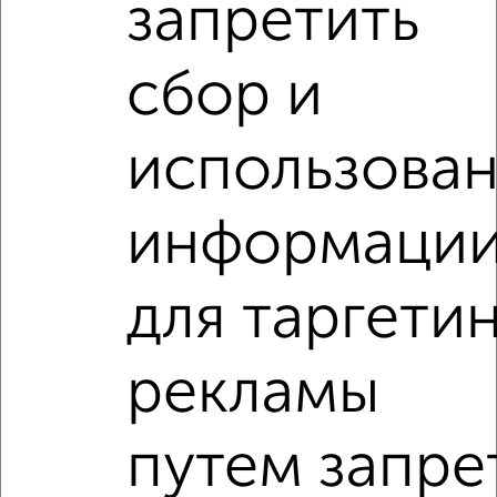
запретить
сбор и
‹
›
использова
2
/6
1-к квартира, на длительный срок, 41м², 5/9 этаж
информаци
₽
8 000
в месяц
Калининский район, Лобкова 2
Агентство, 05.08.2026
для таргети
1-к квартиры
рекламы
Поиск по схожим параметрам:
Центральный район
на улице Труда
путем запре
С холодильником
С мебелью