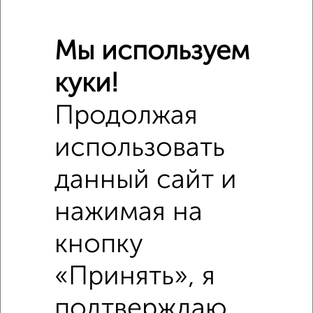
Мы используем
куки!
Продолжая
использовать
данный сайт и
нажимая на
кнопку
«Принять», я
Похожие предложения рядом
2‑комнатные квартиры недалеко от проспект Победы
подтверждаю,