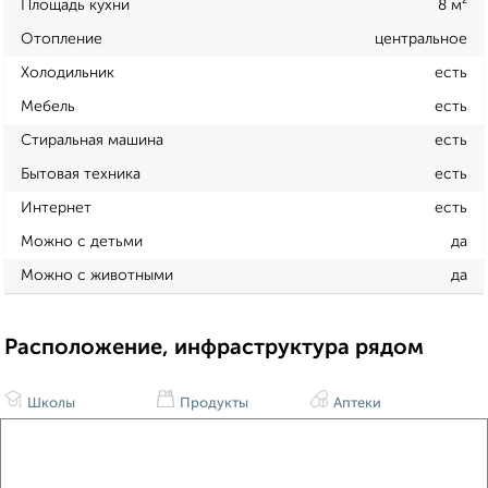
Площадь кухни
8 м²
Отопление
центральное
Холодильник
есть
Мебель
есть
Стиральная машина
есть
Бытовая техника
есть
Интернет
есть
Можно с детьми
да
Можно с животными
да
Расположение, инфраструктура рядом
Школы
Продукты
Аптеки
Дет. сады
Банкоматы
Торг. центры
Поликлиники
Фитнес
Кафе