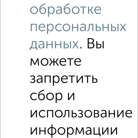
обработке
1-к квартира, на длительный срок, 36м², 2/5 этаж
₽
7 500
в месяц
Центральный район, проспект Ленина 77
персональных
Агентство, 08.08.2026
данных
. Вы
можете
‹
›
запретить
2
/4
сбор и
1-к квартира, на длительный срок, 38м², 2/10 этаж
₽
7 000
в месяц
Центральный район, Энгельса 44А
использование
Агентство, 07.08.2026
информации
1-к квартиры