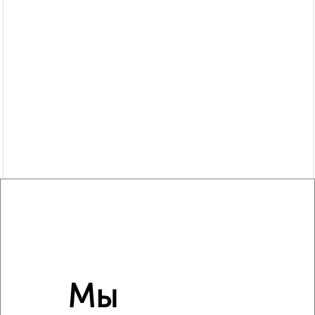
Похожие предложения рядом
Мы
1‑комнатные квартиры недалеко от Лесопарковая 23