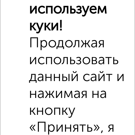
используем
куки!
Продолжая
использовать
данный сайт и
нажимая на
кнопку
Рядом, с меньшей ценой
«Принять», я
Недалеко от Лесопарковая 23 с ценой ниже