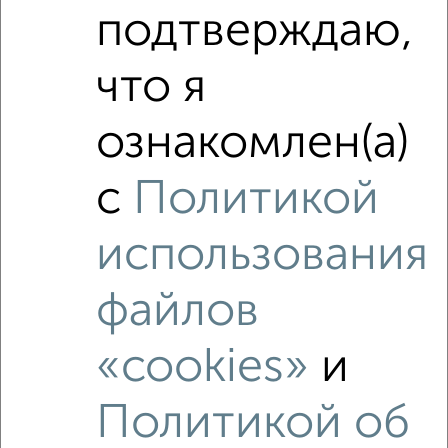
подтверждаю,
что я
‹
›
ознакомлен(а)
2
/6
с
Политикой
1-к квартира, на длительный срок, 38м², 4/6 этаж
₽
7 500
в месяц
Центральный район, Худякова 13
использования
Агентство, 08.08.2026
файлов
«cookies»
и
‹
›
Политикой об
2
/3