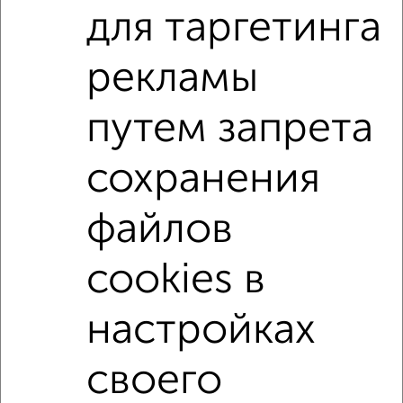
Поиск по схожим параметрам:
для таргетинга
Центральный район
на улице Лесопарковая
рекламы
С холодильником
С мебелью
путем запрета
Со стиральной машиной
С бытовой техникой
С интернетом
Можно с ребенком
сохранения
Можно с животными
не первый этаж
не последний этаж
с балконом
c большой кухней
файлов
с центральным отоплением
Цена до 8 000 в мес.
cookies в
площадью до 40 м²
настройках
↑ НАВЕРХ К МЕНЮ
своего
Однокомнатные
Двухкомнатные
3‑комнатные
Квартиры студии
Без посредников
На длительный срок
На сутки
Без мебели