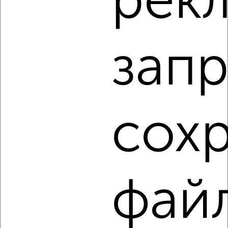
рек
Студия квартира, вторичка, 32м², 15/32 этаж
₽
₽
7 999 999
250 000
за м²
Центральный район, ЖК Алое Поле, проспект Ленина 64Б
Агентство, 09.08.2026
запр
1 / 4
2
Как купить студию квартиру, с балконом, лоджией в
сох
Челябинске на сайте Челябинск-недвижимость?
Используя удобную форму поиска с множеством
фильтров и сортировкой по параметрам, вы можете
подобрать для покупки студию квартиру, с балконом,
лоджией в Челябинске.
фай
Найденные предложения: 202 объявлений, можно
посмотреть в виде списка или на карте, с описанием,
расположением, ценой и другими подробностями.
Подберите подходящую недвижимость из предложений