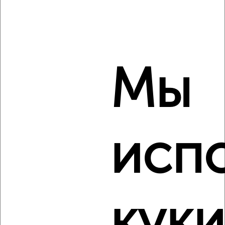
6 719 999
280 000
за м²
Центральный район, Елькина 21
Агентство, 09.08.2026
Мы
‹
›
2
/2
Студия квартира, вторичка, 39м², 19/25 этаж
исп
₽
₽
4 945 869
127 400
за м²
Калининский район, мкр. 1-й Академ Риверсайд, 40-летия
Победы 52
Агентство, 09.08.2026
куки