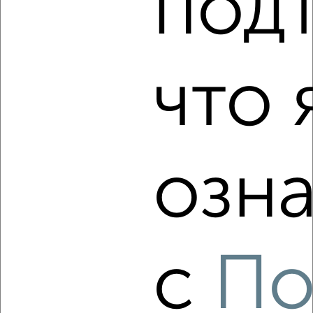
под
Студия квартира, вторичка, 27м², 9/10 этаж
₽
₽
3 700 000
135 100
за м²
Курчатовский район, мкр. 51-й, Профессора Благих 71
что 
Собственник, 09.08.2026
‹
›
озна
2
/1
Студия квартира, вторичка, 248м², 15/15 этаж
₽
₽
29 808 000
120 000
за м²
Центральный район, Свободы 93
с
По
Агентство, 09.08.2026