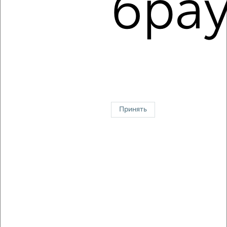
брау
Площадь: от
18
м2 до
248
м2
Средняя площадь:
41
м2
↑ НАВЕРХ К МЕНЮ
Однокомнатные
Двухкомнатные
Трехкомнатные
4‑комнатные
Квартиры студии
От застройщика
Без посредников
Вторичное жилье
В новостройке
В строящемся доме
В новом доме
Принять
Контакты
Политика конфиденциальности
Пользовательское соглашение
Челябинск, проспект Победы 202
© 2015–2026
Сайт-доска объявлений недвижимости
О проекте
Реклама на портале
Новости
Статьи
Блог
Риэлторы
Агентства
Застройщики
Ипотечный калькулятор
Консультации по недвижимости
Разместить объявление
Скачать приложение
Соцсети (vk.com | t.me | dzen.ru)