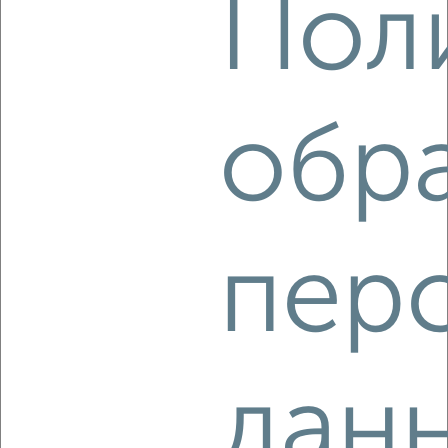
Пол
₽
₽
3 250 000
125 000
за м²
Центральный район, мкр. Парковый-2, Петра Столыпина 7
Агентство, 09.08.2026
обр
‹
›
2
/10
пер
Студия квартира, вторичка, 18м², 6/10 этаж
₽
₽
2 250 000
125 000
за м²
Тракторозаводский район, ЖК Заря, 2-я Эльтонская 44
Агентство, 09.08.2026
дан
‹
›