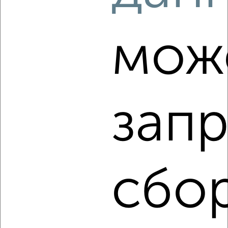
2
/2
мож
Студия квартира, вторичка, 35м², 25/26 этаж
₽
₽
5 555 000
158 800
за м²
Калининский район, мкр. 29-й, ЖК Видный, 250-летия
Челябинска 27
Агентство, 09.08.2026
запр
‹
›
сбо
2
/2
Студия квартира, вторичка, 26м², 19/19 этаж
₽
₽
6 490 000
252 500
за м²
Агентство, 09.08.2026