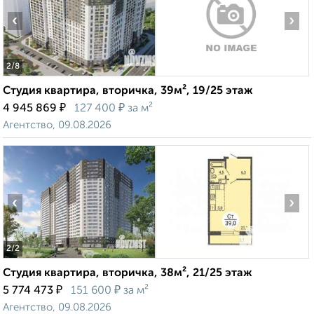
‹
›
2
/8
Студия квартира, вторичка, 39м², 19/25 этаж
₽
₽
4 945 869
127 400
за м²
Агентство, 09.08.2026
‹
›
2
/2
Студия квартира, вторичка, 38м², 21/25 этаж
₽
₽
5 774 473
151 600
за м²
Агентство, 09.08.2026