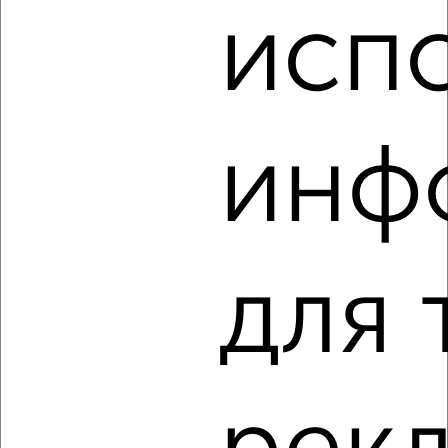
исп
‹
›
инф
2
/2
Студия квартира, вторичка, 24м², 7/18 этаж
₽
₽
3 400 000
139 100
за м²
Агентство, 09.08.2026
для 
‹
›
2
/2