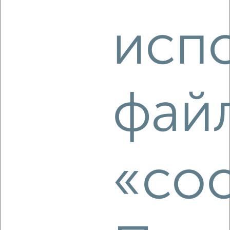
‹
›
исп
2
/1
Студия квартира, вторичка, 110м², 11/15 этаж
₽
₽
13 212 000
120 000
за м²
фай
Центральный район, Свободы 93
Агентство, 09.08.2026
«coo
‹
›
2
/2
Студия квартира, вторичка, 26м², 1/10 этаж