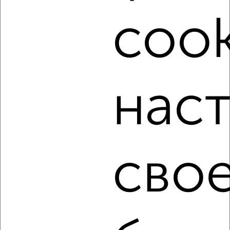
от собственников, риэлторов, застройщиков и агенств
cook
недвижимости, связаться с ними можно по телефону или
написать сообщение в любом удобном для вас
мессенджере, это безопасно и бесплатно.
Для покупки квартиры доступна ипотека от крупнейших
банков России: СберБанк, ВТБ, Альфа-Банк,
Россельхозбанк, Совкомбанк, Т-Банк, Росбанк, Почта
нас
Банк на сумму от 400 000 до 120 000 000 рублей сроком
до 30 лет.
Сайт работает во многих городах России.
Сколько стоит купить студию квартиру в Челябинске?
сво
Цена недвижимости: мин. от
2250000
руб. до макс.
29808000
руб.
Средняя цена:
5881119
руб.
Цена за м2: от
125000
руб. до
120193
руб.
Средняя цена за м2:
143441
руб.