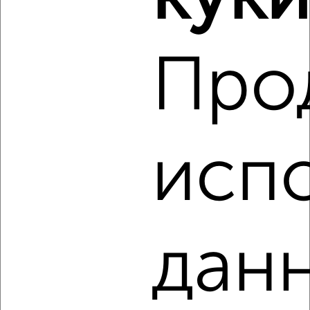
‹
›
2
/2
Про
Студия квартира, вторичка, 31м², 13/32 этаж
₽
₽
8 330 000
268 800
за м²
Центральный район, ЖК Алое Поле, проспект Ленина 64Б
Агентство, 09.08.2026
исп
‹
›
данн
2
/2
Студия квартира, вторичка, 24м², 1/10 этаж
₽
₽
3 364 975
140 500
за м²
Агентство, 09.08.2026