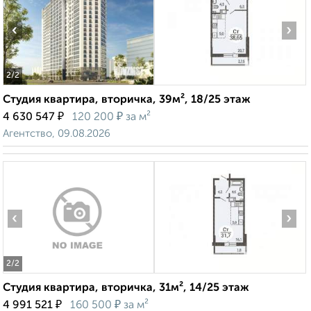
‹
›
2
/2
Студия квартира, вторичка, 39м², 18/25 этаж
₽
₽
4 630 547
120 200
за м²
Агентство, 09.08.2026
‹
›
2
/2
Студия квартира, вторичка, 31м², 14/25 этаж
₽
₽
4 991 521
160 500
за м²