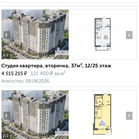
‹
›
2
/2
Студия квартира, вторичка, 37м², 12/25 этаж
₽
₽
4 515 215
121 400
за м²
Агентство, 09.08.2026
‹
›
2
/2