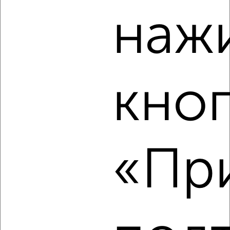
наж
‹
›
кно
2
/2
Студия квартира, вторичка, 24м², 4/10 этаж
₽
₽
3 200 000
133 400
за м²
Курчатовский район, мкр. 57-й, Маршала Чуйкова 32
Агентство, 09.08.2026
«При
‹
›
2
/10