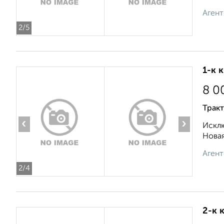
Агент
2
/5
1-к 
8 0
Трак
‹
›
Исклю
Новая
Агент
2
/4
2-к 