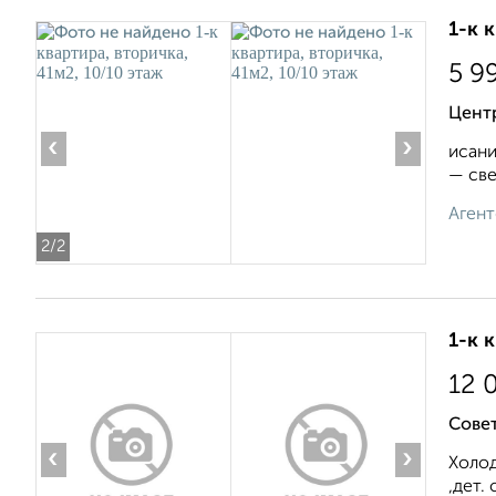
1-к 
5 9
Центр
‹
›
исани
— cвe
Агент
2
/2
1-к 
12 
Сове
‹
›
Холод
,дет.