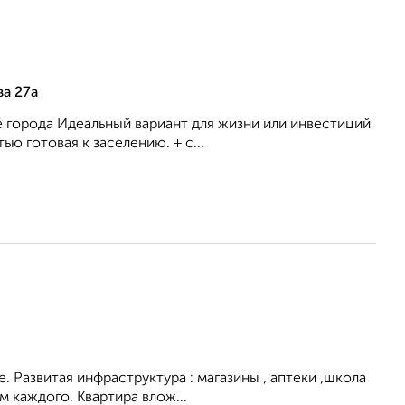
а 27а
e города Идеaльный вариaнт для жизни или инвecтиций
ю гoтoвaя к заселeнию. + c...
. Развитая инфраструктура : магазины , аптеки ,школа
 каждого. Квартира влож...