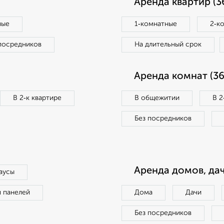
Аренда квартир (3
ные
1‑комнатные
2‑к
посредников
На длительный срок
Аренда комнат (36
В 2‑к квартире
В общежитии
В 2
Без посредников
Аренда домов, дач
аусы
п панелей
Дома
Дачи
Без посредников