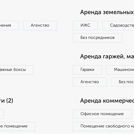
Аренда земельных 
чения
Агенство
ИЖС
Садоводст
Без посредников
Аренда гаржей, м
ражные боксы
Гаражи
Машиноме
Агенство
Без по
 (2)
Аренда коммерчес
Офисное помещение
ое помещение
Помещение свободного н