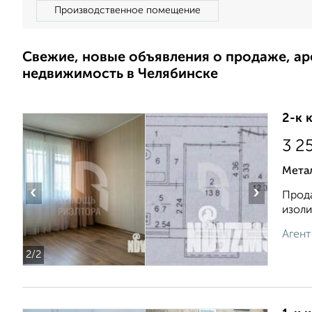
Производственное помещение
Свежие, новые объявления о продаже, а
недвижимость в Челябинске
2-к 
3 2
Метал
‹
›
Прода
изоли
Агент
2
/2