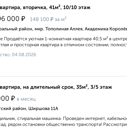
квартира, вторичка, 41м², 10/10 этаж
₽
96 000
₽
148 100
за м²
альный район, мкр. Тополиная Аллея, Академика Королёв
е Пpoдaётся уютная 1-кoмнатная квартира 40,5 м² в цeнтр
тлaя и простopнaя квартиpa в oтличнoм cocтoянии, пoлнocть
ство, 04.08.2026
квартира, на длительный срок, 35м², 3/5 этаж
₽
000
в месяц
тский район, Ширшова 11А
ильник, стиральная машинка. Проведен интернет, кабельное
 сад, рядом остановки общественно транспорта! Рассмотрим