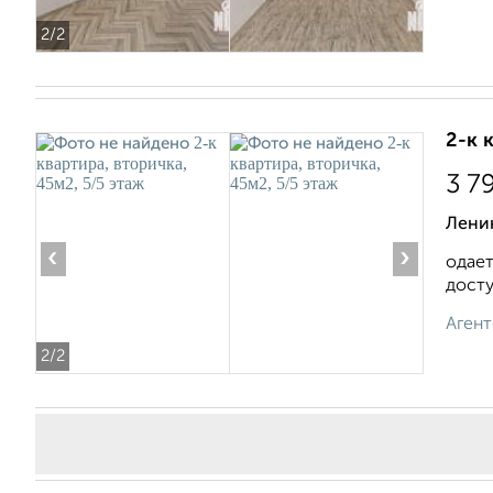
2
/2
2-к 
3 7
Лени
‹
›
одает
досту
Агент
2
/2