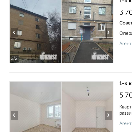
1-к 
3 7
Совет
‹
›
Опера
Агент
2
/2
1-к 
5 7
Кварт
разви
‹
›
Агент