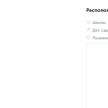
Располо
Школы
Дет. са
Поликл