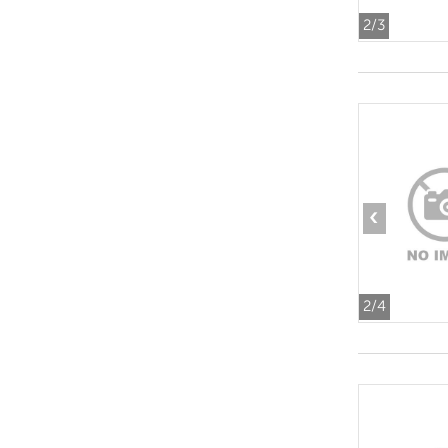
2
/3
‹
2
/4