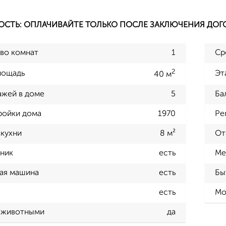
ОСТЬ: ОПЛАЧИВАЙТЕ ТОЛЬКО ПОСЛЕ ЗАКЛЮЧЕНИЯ ДОГ
во комнат
1
Ср
2
лощадь
Эт
40 м
ажей в доме
5
Ба
ройки дома
1970
Ре
кухни
8 м²
От
ник
есть
Ме
ая машина
есть
Бы
есть
Мо
 животными
да