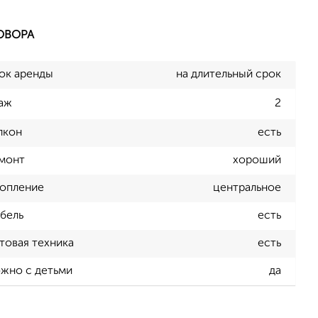
ОВОРА
ок аренды
на длительный срок
аж
2
лкон
есть
монт
хороший
опление
центральное
бель
есть
товая техника
есть
жно с детьми
да