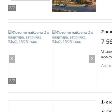
2
/2
2-к 
7 5
Униве
комфо
‹
›
Агент
2
/2
1-к 