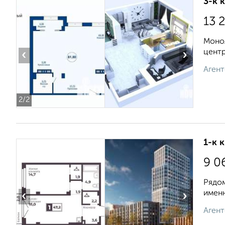
3-к 
13 
Моно
центр
‹
›
Агент
2
/2
1-к 
9 0
Рядом
именн
‹
›
Агент