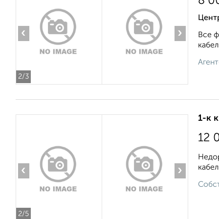
8 0
Цент
‹
›
Все ф
кабел
Агент
2
/3
1-к 
12 
Недор
кабел
‹
›
Собст
2
/5