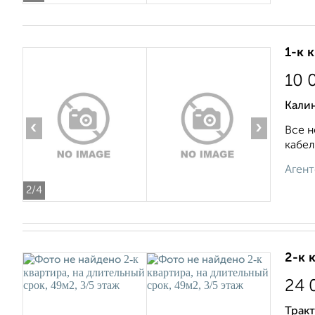
1-к 
10 
Кали
‹
›
Все н
кабел
Агент
2
/4
2-к 
24 
Тракт