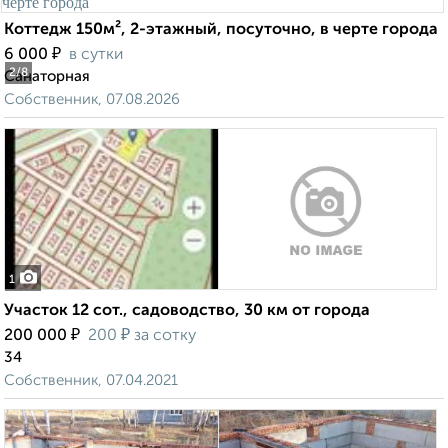
Коттедж 150м², 2-этажный, посуточно, в черте города
₽
6 000
в сутки
2
/8
Санаторная
Собственник, 07.08.2026
1
Участок 12 сот., садоводство, 30 км от города
₽
₽
200 000
200
за сотку
34
Собственник, 07.04.2021