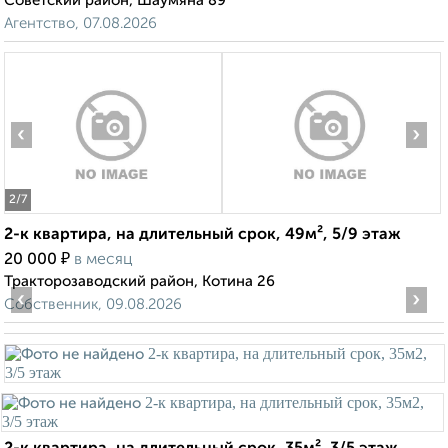
Советский район, Шаумяна 89
Агентство, 07.08.2026
‹
›
2
/7
2-к квартира, на длительный срок, 49м², 5/9 этаж
₽
20 000
в месяц
Тракторозаводский район, Котина 26
‹
›
Собственник, 09.08.2026