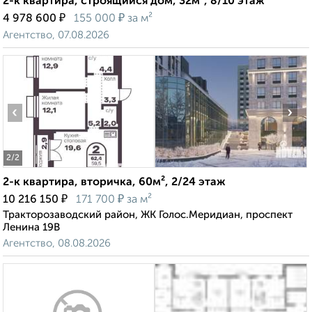
2-к квартира, строящийся дом, 32м², 8/10 этаж
₽
₽
4 978 600
155 000
за м²
Агентство, 07.08.2026
‹
›
2
/2
2-к квартира, вторичка, 60м², 2/24 этаж
₽
₽
10 216 150
171 700
за м²
Тракторозаводский район, ЖК Голос.Меридиан, проспект
Ленина 19В
Агентство, 08.08.2026