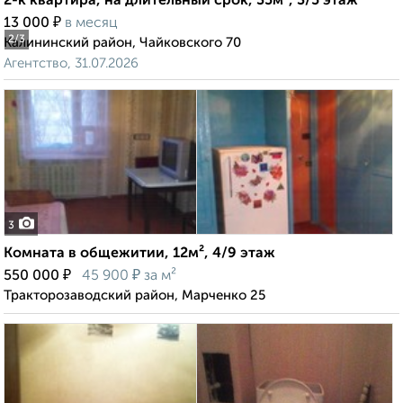
2-к квартира, на длительный срок, 35м², 3/5 этаж
₽
13 000
в месяц
2
/3
Калининский район, Чайковского 70
Агентство, 31.07.2026
3
Комната в общежитии, 12м², 4/9 этаж
₽
₽
550 000
45 900
за м²
Тракторозаводский район, Марченко 25