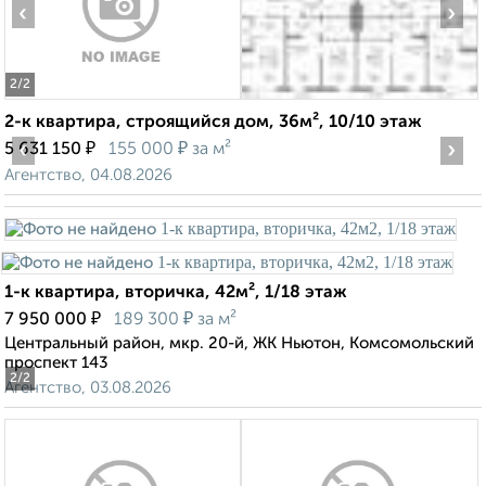
‹
›
2
/2
2-к квартира, строящийся дом, 36м², 10/10 этаж
‹
₽
₽
›
5 631 150
155 000
за м²
Агентство, 04.08.2026
1-к квартира, вторичка, 42м², 1/18 этаж
₽
₽
7 950 000
189 300
за м²
Центральный район, мкр. 20-й, ЖК Ньютон, Комсомольский
проспект 143
2
/2
Агентство, 03.08.2026