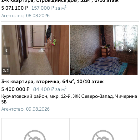
2-к квартира, строящийся дом, 32м², 6/10 этаж
₽
₽
5 071 100
157 000
за м²
Агентство, 08.08.2026
‹
›
2
/2
3-к квартира, вторичка, 64м², 10/10 этаж
₽
₽
5 400 000
84 400
за м²
Курчатовский район, мкр. 12-й, ЖК Северо-Запад, Чичерина
5В
Агентство, 09.08.2026