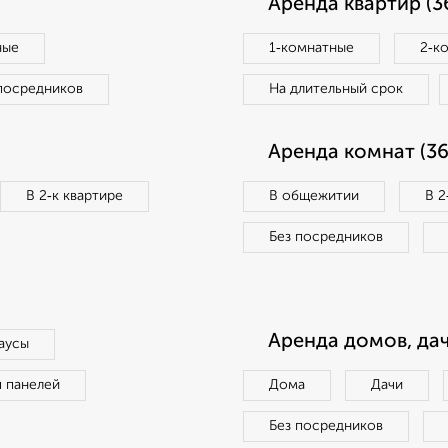
Аренда квартир (3
ные
1‑комнатные
2‑к
посредников
На длительный срок
Аренда комнат (36
В 2‑к квартире
В общежитии
В 2
Без посредников
Аренда домов, дач
аусы
п панелей
Дома
Дачи
Без посредников