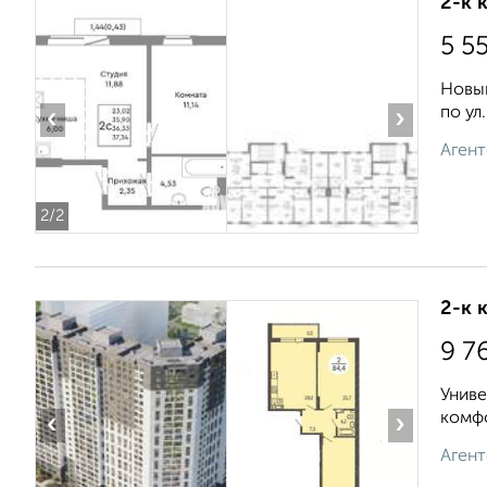
2-к 
5 5
Новый
по ул.
‹
›
Агент
2
/2
2-к 
9 7
Униве
комфо
‹
›
Агент