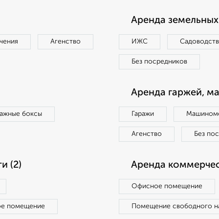
Аренда земельных 
чения
Агенство
ИЖС
Садоводст
Без посредников
Аренда гаржей, м
ражные боксы
Гаражи
Машиноме
Агенство
Без по
 (2)
Аренда коммерчес
Офисное помещение
ое помещение
Помещение свободного н