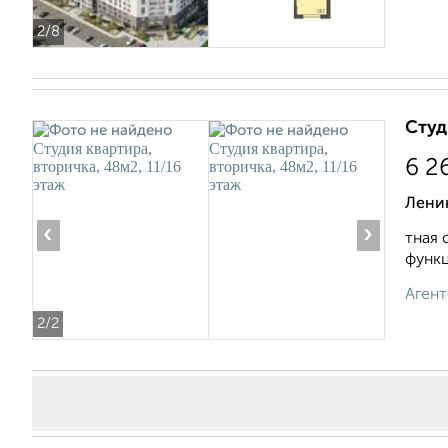
2
/8
Студ
6 2
Ленин
‹
›
тная 
функц
Агент
2
/2