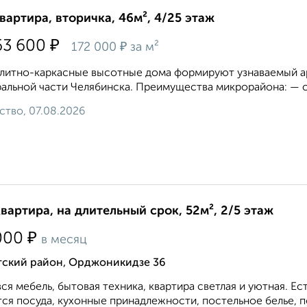
квартира, вторичка, 46м², 4/25 этаж
₽
63 600
₽
172 000
за м²
литно-каркасные высотные дома формируют узнаваемый ар
альной части Челябинска. Преимущества микрорайона: — с
ство, 07.08.2026
квартира, на длительный срок, 52м², 2/5 этаж
₽
000
в месяц
тский район, Орджоникидзе 36
вся мебель, бытовая техника, квартира светлая и уютная. 
ся посуда, кухонные принадлежности, постельное белье, по