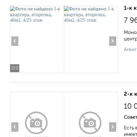
1-к 
7 9
Моно
центр
‹
›
Агент
2
/2
2-к 
10 
Сове
‹
›
Есть 
имеет