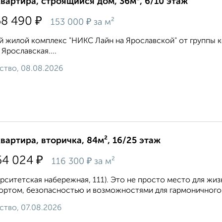
квартира, строящийся дом, 36м², 6/10 этаж
₽
58 490
₽
153 000
за м²
 жилой комплекс "НИКС Лайн на Ярославской" от группы к
 Ярославская....
ство, 08.08.2026
квартира, вторичка, 84м², 16/25 этаж
₽
64 024
₽
116 300
за м²
рситетская набережная, 111). Это не просто место для жиз
ртом, безопасностью и возможностями для гармоничного р
ство, 07.08.2026