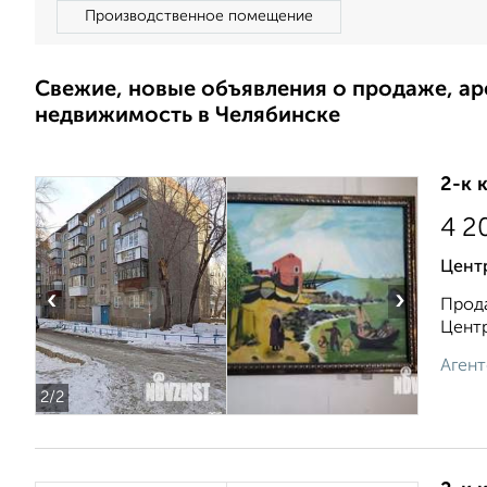
Производственное помещение
Свежие, новые объявления о продаже, а
недвижимость в Челябинске
2-к 
4 2
Цент
‹
›
Прода
Центр
Агент
2
/2