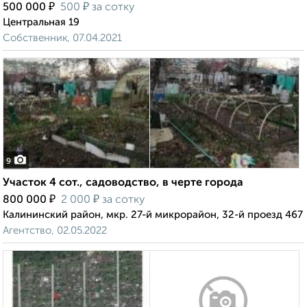
₽
₽
500 000
500
за сотку
Центральная 19
Собственник, 07.04.2021
9
Участок 4 сот., садоводство, в черте города
₽
₽
800 000
2 000
за сотку
Калининский район, мкр. 27-й микрорайон, 32-й проезд 467
Агентство, 02.05.2022