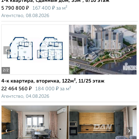
1-к квартира, сданный дом, 35м², 8/10 этаж
₽
₽
5 790 800
167 400
за м²
Агентство, 08.08.2026
‹
›
2
/2
4-к квартира, вторичка, 122м², 11/25 этаж
₽
₽
22 464 560
184 000
за м²
Агентство, 04.08.2026
‹
›