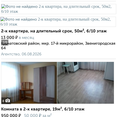
2-к квартира, на длительный срок, 50м², 6/10 этаж
₽
13 000
в месяц
2
/6
Курчатовский район, мкр. 17-й микрорайон, Звенигородская
64
Агентство, 06.08.2026
8
Комната в 2-к квартире, 19м², 6/10 этаж
₽
₽
950 000
50 000
за м²