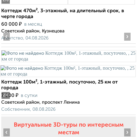
2
/6
Коттедж 470м², 3-этажный, на длительный срок, в
черте города
₽
60 000
в месяц
Советский район, Кузнецова
‹
›
Агентство, 04.08.2026
Коттедж 100м², 1-этажный, посуточно, 25 км от
города
₽
7 000
в сутки
2
/8
Советский район, проспект Ленина
Собственник, 08.08.2026
Виртуальные 3D-туры по интересным
‹
›
местам