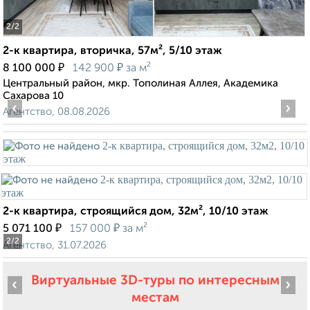
2
/2
2-к квартира, вторичка, 57м², 5/10 этаж
₽
₽
8 100 000
142 900
за м²
Центральный район, мкр. Тополиная Аллея, Академика
Сахарова 10
‹
›
Агентство, 08.08.2026
2-к квартира, строящийся дом, 32м², 10/10 этаж
₽
₽
5 071 100
157 000
за м²
2
/2
Агентство, 31.07.2026
Виртуальные 3D-туры по интересным
‹
›
местам