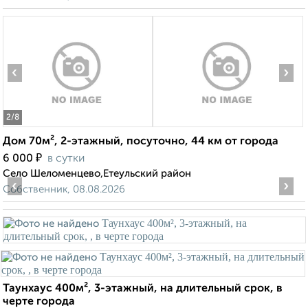
‹
›
2
/8
Дом 70м², 2-этажный, посуточно, 44 км от города
₽
6 000
в сутки
Село Шеломенцево,Етеульский район
‹
›
Собственник, 08.08.2026
Таунхаус 400м², 3-этажный, на длительный срок, в
черте города