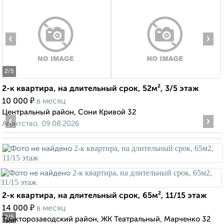
‹
›
2
/5
2-к квартира, на длительный срок, 52м², 3/5 этаж
₽
10 000
в месяц
Центральный район, Сони Кривой 32
‹
›
Агентство, 09.08.2026
2-к квартира, на длительный срок, 65м², 11/15 этаж
₽
14 000
в месяц
2
/5
Тракторозаводский район, ЖК Театральный, Марченко 32