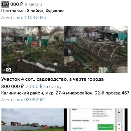
₽
130 000
в месяц
2
/7
Центральный район, Худякова
Агентство, 10.08.2026
9
Участок 4 сот., садоводство, в черте города
₽
₽
800 000
2 000
за сотку
Калининский район, мкр. 27-й микрорайон, 32-й проезд 467
Агентство, 02.05.2022