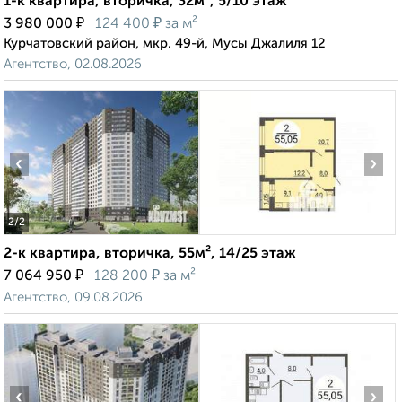
1-к квартира, вторичка, 32м², 5/10 этаж
₽
₽
3 980 000
124 400
за м²
Курчатовский район, мкр. 49-й, Мусы Джалиля 12
Агентство, 02.08.2026
‹
›
2
/2
2-к квартира, вторичка, 55м², 14/25 этаж
₽
₽
7 064 950
128 200
за м²
Агентство, 09.08.2026
‹
›