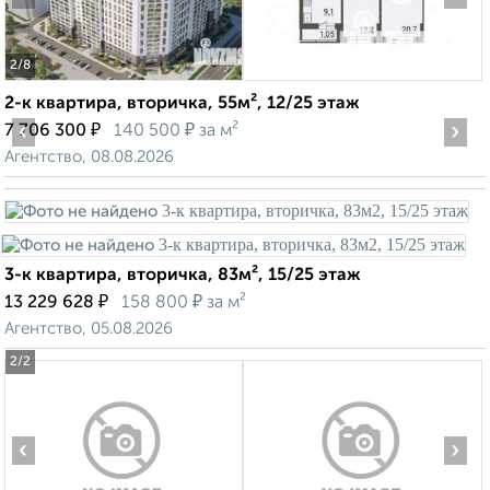
2
/8
2-к квартира, вторичка, 55м², 12/25 этаж
‹
₽
₽
›
7 706 300
140 500
за м²
Агентство, 08.08.2026
3-к квартира, вторичка, 83м², 15/25 этаж
₽
₽
13 229 628
158 800
за м²
Агентство, 05.08.2026
2
/2
‹
›