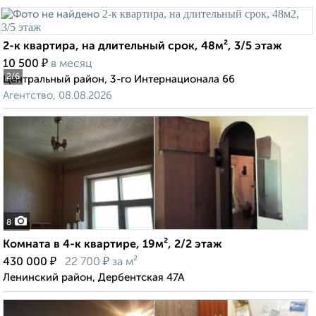
2-к квартира, на длительный срок, 48м², 3/5 этаж
₽
10 500
в месяц
2
/6
Центральный район, 3-го Интернационала 66
Агентство, 08.08.2026
8
Комната в 4-к квартире, 19м², 2/2 этаж
₽
₽
430 000
22 700
за м²
Ленинский район, Дербентская 47А