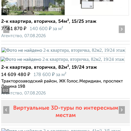
2
/2
2-к квартира, вторичка, 54м², 15/25 этаж
‹
₽
₽
›
7 561 870
140 600
за м²
Агентство, 07.08.2026
2-к квартира, вторичка, 82м², 19/24 этаж
₽
₽
14 609 480
178 600
за м²
Тракторозаводский район, ЖК Голос.Меридиан, проспект
Ленина 19В
2
/2
Агентство, 07.08.2026
Виртуальные 3D-туры по интересным
‹
›
местам