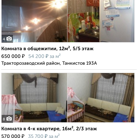
4
Комната в общежитии, 12м², 5/5 этаж
₽
₽
650 000
54 200
за м²
Тракторозаводский район, Танкистов 193А
8
Комната в 4-к квартире, 16м², 2/3 этаж
₽
₽
570 000
35 700
за м²