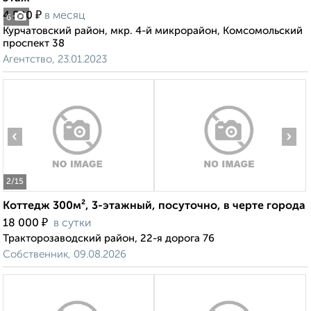
₽
4 500
в месяц
6
Курчатовский район, мкр. 4-й микрорайон, Комсомольский
проспект 38
Агентство, 23.01.2023
‹
›
2
/15
Коттедж 300м², 3-этажный, посуточно, в черте города
₽
18 000
в сутки
Тракторозаводский район, 22-я дорога 76
Собственник, 09.08.2026