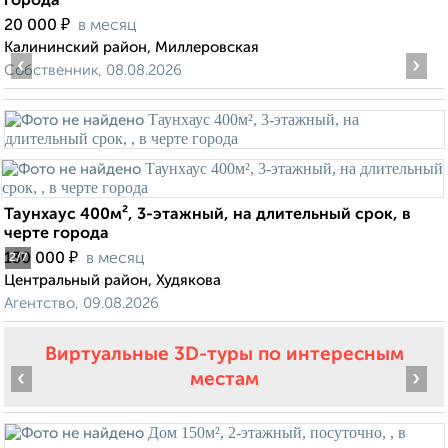
города
₽
20 000
в месяц
Калининский район, Миллеровская
‹
›
Собственник, 08.08.2026
Таунхаус 400м², 3-этажный, на длительный срок, в
черте города
₽
130 000
в месяц
2
/7
Центральный район, Худякова
Агентство, 09.08.2026
Виртуальные 3D-туры по интересным
‹
›
местам