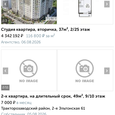
‹
›
2
/2
Студия квартира, вторичка, 37м², 2/25 этаж
₽
₽
4 342 192
116 800
за м²
Агентство, 06.08.2026
‹
›
2
/11
2-к квартира, на длительный срок, 49м², 9/10 этаж
₽
7 000
в месяц
Тракторозаводский район, 2-я Эльтонская 61
Собственник, 05.08.2026