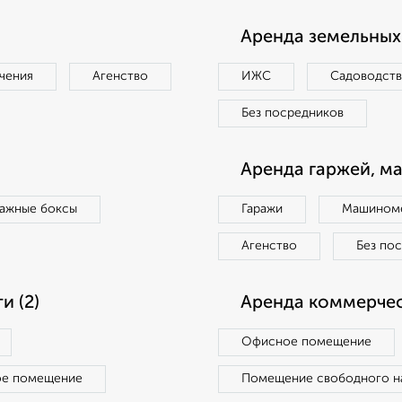
Аренда земельных 
чения
Агенство
ИЖС
Садоводст
Без посредников
Аренда гаржей, м
ражные боксы
Гаражи
Машиноме
Агенство
Без по
 (2)
Аренда коммерчес
Офисное помещение
ое помещение
Помещение свободного н