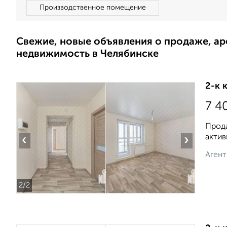
Производственное помещение
Свежие, новые объявления о продаже, а
недвижимость в Челябинске
2-к 
7 4
Прода
актив
‹
›
Агент
2
/2