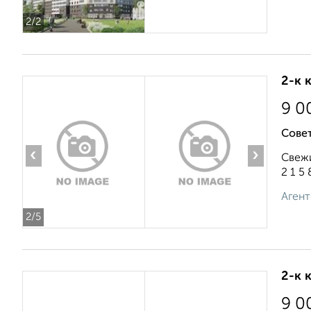
2
/2
2-к 
9 0
Сове
‹
›
Свежи
2 1 5 8
Агент
2
/5
2-к 
9 0