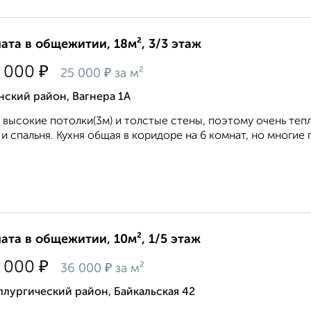
ата в общежитии, 18м², 3/3 этаж
₽
 000
₽
25 000
за м²
ский район, Вагнера 1А
 высокие потолки(3м) и толстые стены, поэтому очень тепл
 и спальня. Кухня общая в коридоре на 6 комнат, но многие г
ата в общежитии, 10м², 1/5 этаж
₽
 000
₽
36 000
за м²
лургический район, Байкальская 42