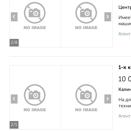
Цент
‹
›
Имеет
машин
Агент
2
/8
1-к 
10 
Кали
‹
›
На дл
техни
Агент
2
/5