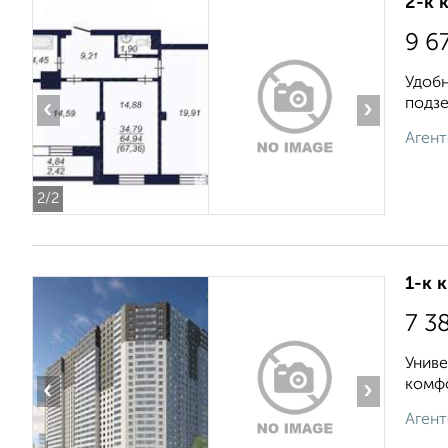
2-к 
9 6
Удобн
подзе
‹
›
Агент
2
/2
1-к 
7 3
Униве
комфо
‹
›
Агент