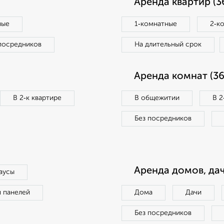
Аренда квартир (3
ные
1‑комнатные
2‑к
посредников
На длительный срок
Аренда комнат (36
В 2‑к квартире
В общежитии
В 2
Без посредников
Аренда домов, дач
аусы
п панелей
Дома
Дачи
Без посредников