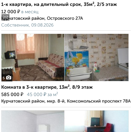
1-к квартира, на длительный срок, 35м², 2/5 этаж
₽
12 000
в месяц
2
/2
Курчатовский район, Островского 27А
Собственник, 09.08.2026
5
Комната в 3-к квартире, 13м², 8/9 этаж
₽
₽
585 000
45 000
за м²
Курчатовский район, мкр. 8-й, Комсомольский проспект 78А