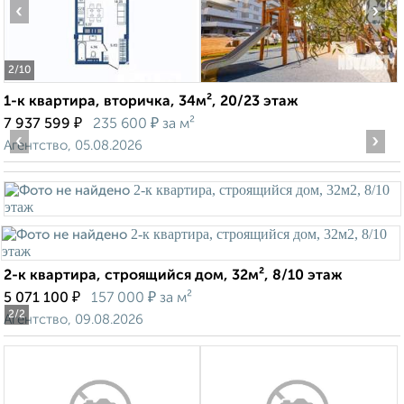
‹
›
2
/10
1-к квартира, вторичка, 34м², 20/23 этаж
₽
₽
7 937 599
235 600
за м²
‹
›
Агентство, 05.08.2026
2-к квартира, строящийся дом, 32м², 8/10 этаж
₽
₽
5 071 100
157 000
за м²
2
/2
Агентство, 09.08.2026