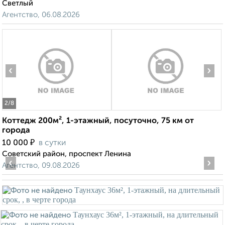
Светлый
Агентство, 06.08.2026
‹
›
2
/8
Коттедж 200м², 1-этажный, посуточно, 75 км от
города
₽
10 000
в сутки
Советский район, проспект Ленина
‹
›
Агентство, 09.08.2026