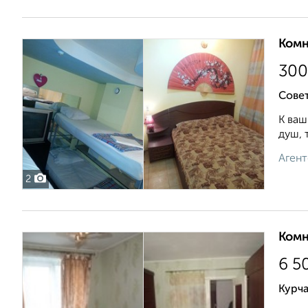
Комн
30
Совет
К ваш
душ, 
Агент
2
Комн
6 5
Курча