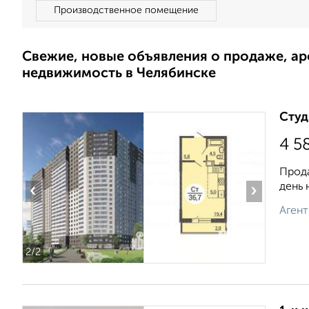
Производственное помещение
Свежие, новые объявления о продаже, а
недвижимость в Челябинске
Студ
4 5
Прода
день 
‹
›
Агент
2
/2