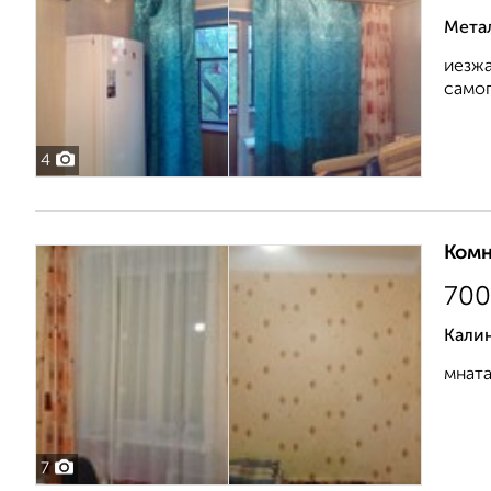
Мета
иезжа
самоп
4
Комн
700
Кали
мната
7