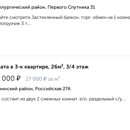
ллургический район, Первого Спутника 31
йте смотрите.Застекленный балкон. торг. обмен на 1 комна
огрузчик 3 т....
ата в 3-к квартире, 26м², 3/4 этаж
₽
 000
₽
27 000
за м²
нинский район, Российская 27А
 состаит из двух 2 смежных комнат. е/о. раздельный с/у....