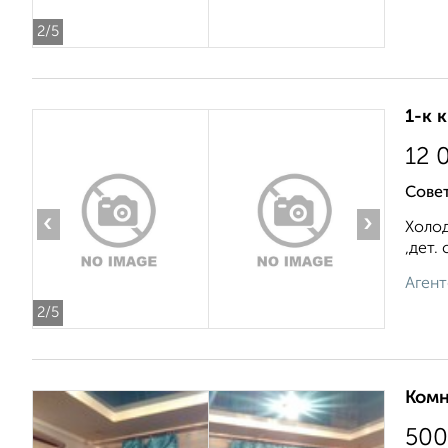
2
/5
1-к 
12 
Сове
‹
›
Холод
,дет.
Агент
2
/5
Комн
500