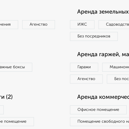
Аренда земельных 
чения
Агенство
ИЖС
Садоводст
Без посредников
Аренда гаржей, м
ражные боксы
Гаражи
Машиноме
Агенство
Без по
 (2)
Аренда коммерчес
Офисное помещение
ое помещение
Помещение свободного н