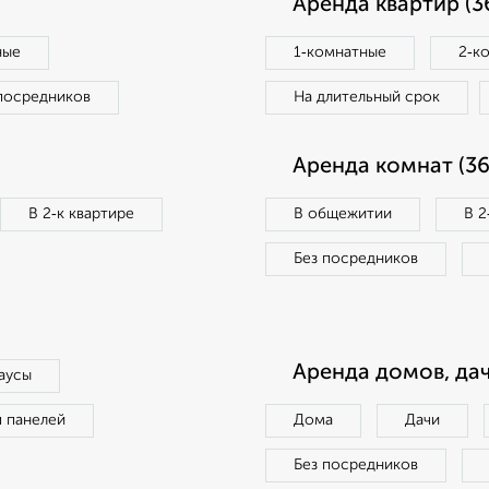
Аренда квартир (3
ные
1‑комнатные
2‑к
посредников
На длительный срок
Аренда комнат (36
В 2‑к квартире
В общежитии
В 2
Без посредников
Аренда домов, дач
аусы
п панелей
Дома
Дачи
Без посредников