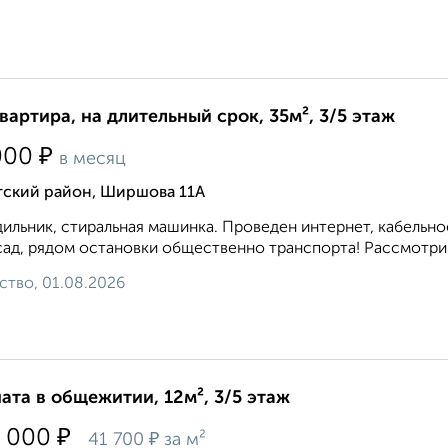
квартира, на длительный срок, 35м², 3/5 этаж
₽
000
в месяц
тский район, Ширшова 11А
ильник, стиральная машинка. Проведен интернет, кабельное
 сад, рядом остановки общественно транспорта! Рассмотрим
ство, 01.08.2026
ата в общежитии, 12м², 3/5 этаж
₽
 000
₽
41 700
за м²