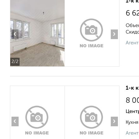
1-к 
6 6
Объек
Скидо
‹
›
Агент
2
/2
1-к 
8 0
Цент
‹
›
Кухня
Агент