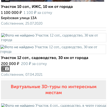
Участок 10 сот., ИЖС, 10 км от города
₽
₽
1 100 000
1 100
за сотку
Берёзовая улица 13А
Собственник, 25.07.2020
Участок 12 сот., садоводство, 30 км от города
₽
₽
200 000
200
за сотку
34
1
Собственник, 07.04.2021
Виртуальные 3D-туры по интересным
местам