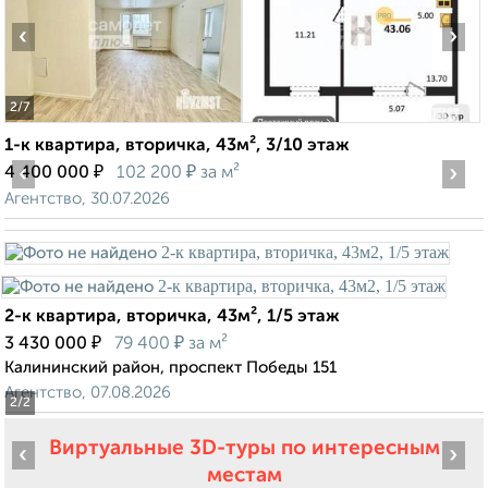
‹
›
2
/7
1-к квартира, вторичка, 43м², 3/10 этаж
‹
₽
₽
›
4 400 000
102 200
за м²
Агентство, 30.07.2026
2-к квартира, вторичка, 43м², 1/5 этаж
₽
₽
3 430 000
79 400
за м²
Калининский район, проспект Победы 151
Агентство, 07.08.2026
2
/2
Виртуальные 3D-туры по интересным
‹
›
местам