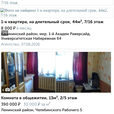
1-к квартира, на длительный срок, 44м², 7/16 этаж
₽
8 000
в месяц
2
/5
Калининский район, мкр. 1-й Академ Риверсайд,
Университетская Набережная 64
Агентство, 07.08.2026
6
Комната в общежитии, 13м², 2/5 этаж
₽
₽
390 000
30 000
за м²
Ленинский район, Челябинского Рабочего 5