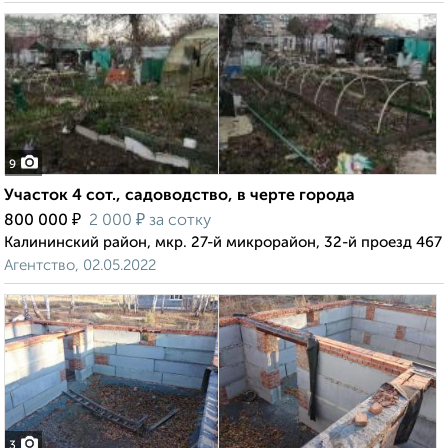
9
Участок 4 сот., садоводство, в черте города
₽
₽
800 000
2 000
за сотку
Калининский район, мкр. 27-й микрорайон, 32-й проезд 467
Агентство, 02.05.2022
3