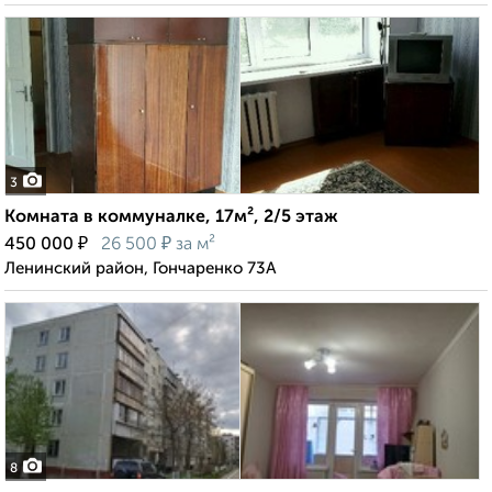
3
Комната в коммуналке, 17м², 2/5 этаж
₽
₽
450 000
26 500
за м²
Ленинский район, Гончаренко 73А
8