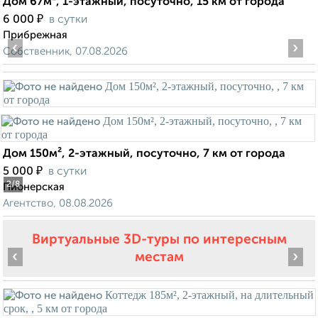
Дом 67м², 1-этажный, посуточно, 15 км от города
₽
6 000
в сутки
Прибрежная
‹
›
Собственник, 07.08.2026
Дом 150м², 2-этажный, посуточно, 7 км от города
₽
5 000
в сутки
2
/8
Пионерская
Агентство, 08.08.2026
Виртуальные 3D-туры по интересным
‹
›
местам