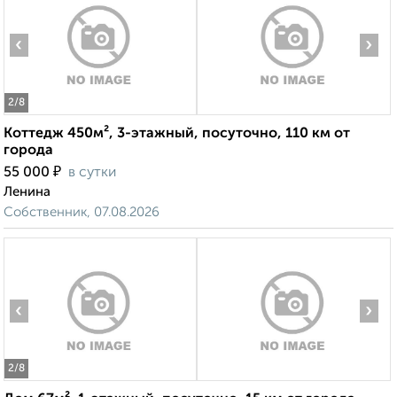
‹
›
2
/8
Коттедж 450м², 3-этажный, посуточно, 110 км от
города
₽
55 000
в сутки
Ленина
Собственник, 07.08.2026
‹
›
2
/8