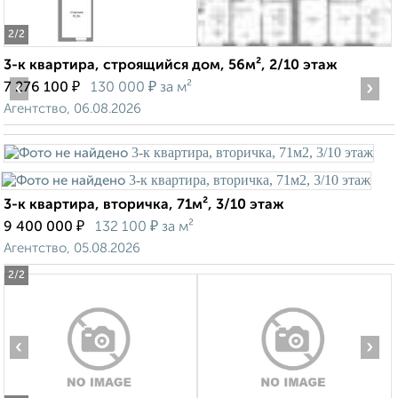
2
/2
3-к квартира, строящийся дом, 56м², 2/10 этаж
‹
₽
₽
›
7 276 100
130 000
за м²
Агентство, 06.08.2026
3-к квартира, вторичка, 71м², 3/10 этаж
₽
₽
9 400 000
132 100
за м²
Агентство, 05.08.2026
2
/2
‹
›