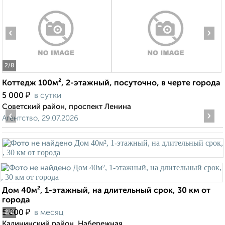
‹
›
2
/8
Коттедж 100м², 2-этажный, посуточно, в черте города
₽
5 000
в сутки
Советский район, проспект Ленина
‹
›
Агентство, 29.07.2026
Дом 40м², 1-этажный, на длительный срок, 30 км от
города
₽
5 000
в месяц
2
/2
Калининский район, Набережная