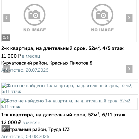
‹
›
2
/6
2-к квартира, на длительный срок, 52м², 4/5 этаж
₽
11 000
в месяц
Курчатовский район, Красных Пилотов 8
‹
›
Агентство, 20.07.2026
1-к квартира, на длительный срок, 52м², 6/11 этаж
₽
12 000
в месяц
2
/9
Центральный район, Труда 173
Агентство, 04.08.2026