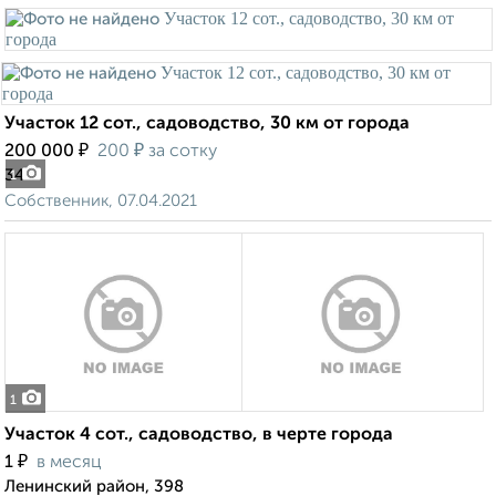
Участок 12 сот., садоводство, 30 км от города
₽
₽
200 000
200
за сотку
34
1
Собственник, 07.04.2021
1
Участок 4 сот., садоводство, в черте города
₽
1
в месяц
Ленинский район, 398