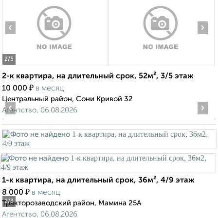
‹
›
2
/5
2-к квартира, на длительный срок, 52м², 3/5 этаж
₽
10 000
в месяц
Центральный район, Сони Кривой 32
‹
›
Агентство, 06.08.2026
1-к квартира, на длительный срок, 36м², 4/9 этаж
₽
8 000
в месяц
2
/3
Тракторозаводский район, Мамина 25А
Агентство, 06.08.2026