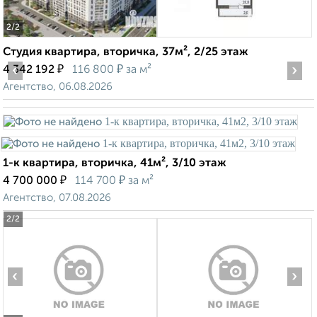
2
/2
Студия квартира, вторичка, 37м², 2/25 этаж
‹
₽
₽
›
4 342 192
116 800
за м²
Агентство, 06.08.2026
1-к квартира, вторичка, 41м², 3/10 этаж
₽
₽
4 700 000
114 700
за м²
Агентство, 07.08.2026
2
/2
‹
›