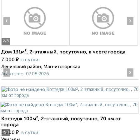
‹
›
2
/8
Дом 131м², 2-этажный, посуточно, в черте города
₽
7 000
в сутки
Ленинский район, Магнитогорская
‹
›
Агентство, 07.08.2026
Коттедж 100м², 2-этажный, посуточно, 70 км от
города
₽
5 000
в сутки
2
/8
Увильды